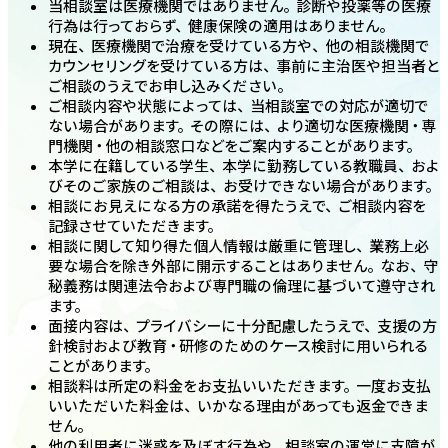
当相談室は医療機関ではありません。診断や投薬等の医療
行為は行っておらず、健康保険の適用はありません。
現在、医療機関で治療を受けている方や、他の相談機関で
カウンセリングを受けている方は、事前に主治医や担当者と
ご相談のうえでお申し込みください。
ご相談内容や状態によっては、当相談室での対応が適切で
ない場合があります。その際には、より適切な医療機関・専
門機関・他の相談窓口などをご案内することがあります。
本学に在籍している学生、本学に勤務している教職員、およ
びそのご家族のご相談は、お受けできない場合があります。
相談にお見えになる方の承諾を得たうえで、ご相談内容を
記録させていただきます。
相談に関して知り得た個人情報は厳重に管理し、業務上必
要な場合を除き外部に開示することはありません。なお、守
秘義務は関連法令および専門職の倫理に基づいて遵守され
ます。
面接内容は、プライバシーに十分配慮したうえで、支援の方
針検討および教育・研修のためのケース検討に用いられる
ことがあります。
相談料は所定の料金をお支払いいただきます。一度お支払
いいただいた料金は、いかなる理由があっても返金できま
せん。
他の利用者に迷惑を及ぼす行為や、相談室の運営に支障が