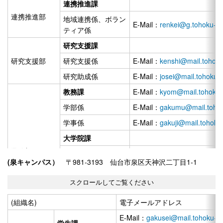
連携推進課
uin.ac.jp
連携推進部
地域連携係、ボラン
学事係
E-Mail：
gakuji@mail.tohoku-gaku
E-Mail：
renkei@g.tohoku-ga
ティア係
国際交流課
E-Mail：
ico@mail.tohoku-gakuin.
国際交流部
研究支援課
国際交流係、派遣留学係、受入留学係
研究支援部
研究支援係
E-Mail：
kenshi@mail.tohoku
アドミッション
E-Mail：
ao-sec@ml.tohoku-gakui
研究助成係
E-Mail：
josei@mail.tohoku-g
ズ・オフィス
入試部
教務課
E-Mail：
kyom@mail.tohoku-g
入試実施係、入試システム係、入試企画係
学部係
E-Mail：
gakumu@mail.tohok
入試広報係
E-Mail：
ao-pr@ml.tohoku-gakuin
学事係
E-Mail：
gakuji@mail.tohoku-
学生課
E-Mail：
gakusei@mail.tohoku-ga
大学院課
学生係、スポーツ支援係
学務部
大学院係
E-Mail：
daigakuin@mail.toh
(泉キャンパス）
〒981-3193 仙台市泉区天神沢二丁目1-1
厚生係
学修支援課
学生部
学生健康支援課
学修支援係、学修支
E-Mail：
tgu-ls@mail.tohoku-
援システム係
学生支援室係
(組織名)
電子メールアドレス
実験・実習係
学生相談室係
E-Mail：
gakusei@mail.tohoku-ga