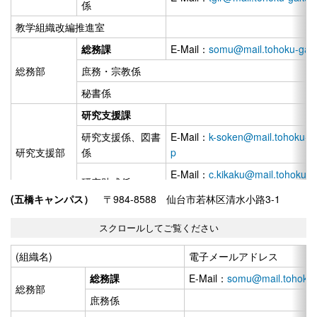
係
教学組織改編推進室
総務課
E-Mail：
somu@mail.tohoku-gaku
総務部
庶務・宗教係
秘書係
研究支援課
研究支援係、図書
E-Mail：
k-soken@mail.tohoku-ga
研究支援部
係
p
E-Mail：
c.kikaku@mail.tohoku-g
研究助成係
jp
(五橋キャンパス）
〒984-8588 仙台市若林区清水小路3-1
教務課
E-Mail：
kyom@mail.tohoku-gaku
E-Mail：
shikaku@mail.tohoku-ga
資格・教職課程係
p
(組織名)
電子メールアドレス
E-Mail：
registrar@mail.tohoku-g
総務課
E-Mail：
somu@mail.tohoku-g
学務部
学部係
jp
総務部
庶務係
E-Mail：
edusys2025_pmo@g.to
教務システム係