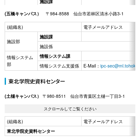
施設課
施設部
施設係
(五橋キャンパス）
〒984-8588 仙台市若林区清水小路3-1
キャンパス整備課
(組織名)
電子メールアドレス
広報課
E-Mail：
koho@mail.tohoku-g
広報部
施設課
企画・評価係、制作・実施係
施設部
施設係
情報システム課
情報システム課
情報システム
事務システム係
E-Mail：
tgcc@mail.tohoku-g
情報システム
部
情報システム支援係
E-Mail：
ipc-sec@ml.tohoku-
部
ネットワーク係
E-Mail：
nw-sec@nc.tohoku-g
情報システム支援係
E-Mail：
ipc-sec@ml.tohoku-
東北学院史資料センター
(土樋キャンパス）
〒980-8511 仙台市青葉区土樋一丁目3-1
(組織名)
電子メールアドレス
東北学院史資料センター