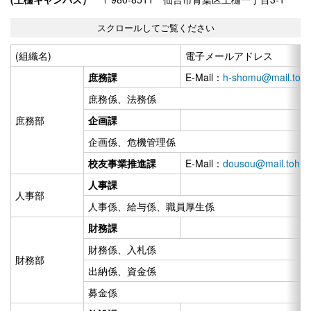
(組織名)
電子メールアドレス
庶務課
E-Mail：
h-shomu@mail.tohok
庶務係、法務係
庶務部
企画課
企画係、危機管理係
校友事業推進課
E-Mail：
dousou@mail.tohoku
人事課
人事部
人事係、給与係、職員厚生係
財務課
財務係、入札係
財務部
出納係、資金係
募金係