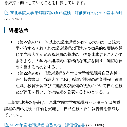
を維持・向上していくことを目指しています。
東北学院大学 教職課程の自己点検・評価実施のための基本方針
(PDF:376KB)
関連法令
（第22条の7）「2以上の認定課程を有する大学は、当該大
学が有するそれぞれの認定課程の円滑かつ効果的な実施を通
じて当該大学が定める教員の養成の目標を達成することがで
きるよう、大学内の組織間の有機的な連携を図り、適切な体
制を整えるものとする。」
（第22条の8）「認定課程を有する大学教職課程自己点検・
評価報告書は、当該大学における認定課程の教育課程、教員
組織、教育実習並びに施設及び設備の状況について自ら点検
及び評価を行い、その結果を公表するものとする。」
上記関連法令を受け、 東北学院大学教職課程センターでは教職
課程の自己点検・評価を実施し、自己点検・評価報告書を作成し
ています。
2022年度 教職課程 自己点検・評価報告書
(PDF:1.6MB)