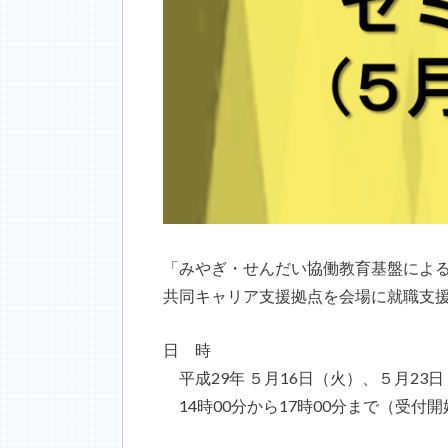
「みやぎ・せんだい協働教育基盤によ
共同キャリア支援拠点を会場に就職支
日 時
平成
29
年 ５月16日（火）、５月23
14
時
00
分から
17
時
00
分まで（受付開