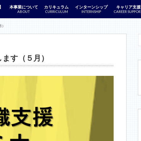
】
本事業について
カリキュラム
インターンシップ
キャリア支援
ABOUT
CURRICULUM
INTERNSHIP
CAREER SUPPOR
月）
します（５月）