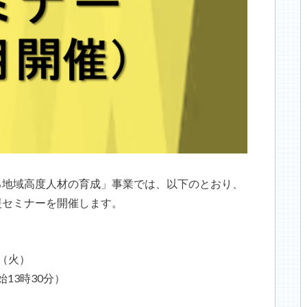
る地域高度人材の育成」事業では、以下のとおり、
援セミナーを開催します。
日（火）
始
13
時
30
分）