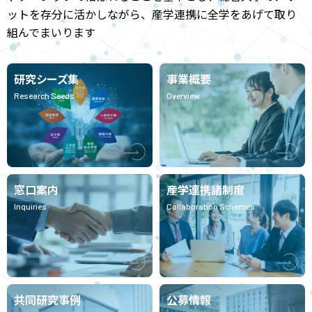
ットを存分に活かしながら、産学連携に全学をあげて取り
組んでまいります
研究シーズ集
事業概要
Research Seeds
Overview
窓口案内
産学連携諸制度
Inquiries
Collaboration Schemes
共同研究事例
公募情報