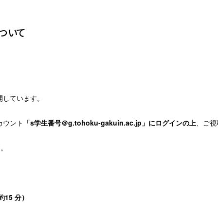
ついて
開しています。
カウント
「
s
学生番号＠
g.tohoku-gakuin.ac.jp
」にログインの上
、ご視
す。
約
15
分）