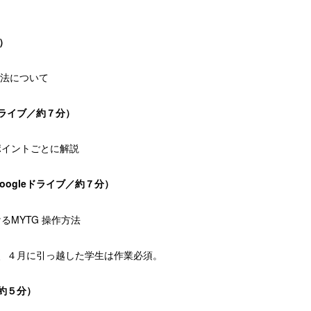
）
法について
ライブ／約７分）
イントごとに解説
oogle
ドライブ／約７分）
ける
MYTG
操作方法
４月に引っ越した学生は作業必須。
約５分）