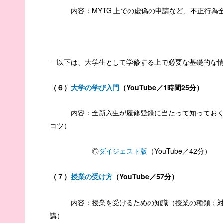
内容：
MYTG
上での虚偽の申請など、不正行為
―以下は、大学生として学修する上で必要な基礎的な
（６）
大学の学び入門
（YouTube／1時間25分）
内容：全新入生が履修登録に当たって知っておくべ
コツ）
◎
ダイジェスト版
（
YouTube
／
42
分）
（７）
授業の受け方
（YouTube／57分）
内容：授業を受けるための知識（授業の種類；対面
講）