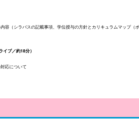
容（シラバスの記載事項、学位授与の方針とカリキュラムマップ（ポ
ドライブ／約18分）
の対応について