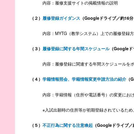
内容：履修支援サイトの掲載情報の説明
（２）
履修登録ガイダンス
（
Google
ドライブ／約
16
分
内容：
MYTG
（教学システム）上での履修登録方
（３）
履修登録に関する年間スケジュール
（
Google
ド
内容：履修登録に関連する年間スケジュールをポ
（４）
学籍情報照会、学籍情報変更申請方法の紹介
（
G
内容：学籍情報（住所や電話番号）の変更にお
※入試出願時の住所等が初期登録されているため、
（５）
不正行為に関する注意喚起
（
Google
ドライブ／