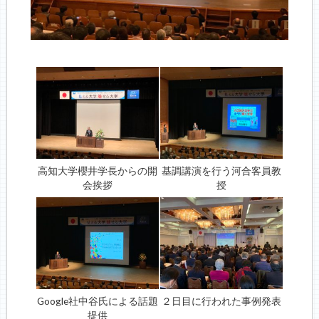
高知大学櫻井学長からの開
基調講演を行う河合客員教
会挨拶
授
Google社中谷氏による話題
２日目に行われた事例発表
提供