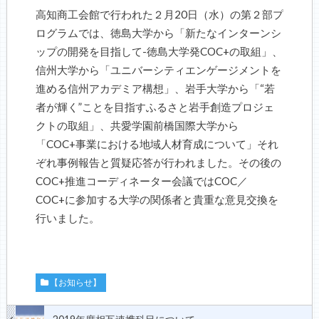
高知商工会館で行われた２月
20
日（水）の第２部プ
ログラムでは、徳島大学から「新たなインターンシ
ップの開発を目指して
-
徳島大学発
COC+
の取組」、
信州大学から「ユニバーシティエンゲージメントを
進める信州アカデミア構想」、岩手大学から「“若
者が輝く”ことを目指すふるさと岩手創造プロジェ
クトの取組」、共愛学園前橋国際大学から
「
COC+
事業における地域人材育成について」それ
ぞれ事例報告と質疑応答が行われました。その後の
COC+
推進コーディネーター会議では
COC
／
COC+
に参加する大学の関係者と貴重な意見交換を
行いました。
【お知らせ】