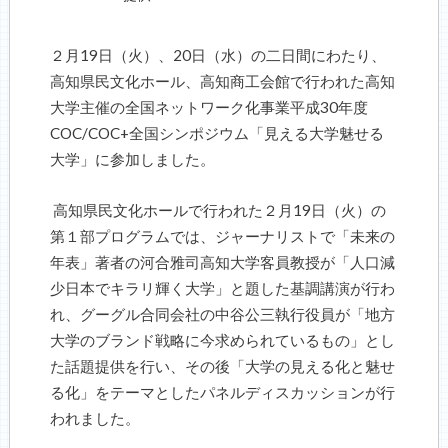
２月
19
日（火）、
20
日（水）の二日間にわたり、
高知県民文化ホール、高知商工会館で行われた高知
大学主催の全国ネットワーク化事業平成
30
年度
COC/COC+
全国シンポジウム「見える大学魅せる
大学」に参加しました。
高知県民文化ホールで行われた２月
19
日（火）の
第１部プログラムでは、ジャーナリストで「未来の
年表」著者の河合雅司高知大学客員教授が「人口減
少日本でキラリ輝く大学」と題した基調講演が行わ
れ、グーグル合同会社の中谷公三執行役員が「地方
大学のブランド戦略に今求められているもの」とし
た話題提供を行い、その後「大学の見える化と魅せ
る化」をテーマとしたパネルディスカッションが行
われました。