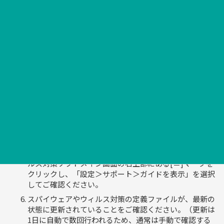
象OSおよびそのバージョンを確認してください。（た
だし、動作対象OSであっても、動作環境としてあらゆ
る機器や他ソフトウェアとの相性を保証するものではあ
りません）（特に、システムリカバリーソフトとの相性
には注意が必要です）
本ソフトウェア以外のウィルス対策ソフトウェアがお使
いのPCにインストールされている場合は、必ず本ソフ
トウェアのインストール前に当該ソフトウェアのアンイ
ンストールを行ってください。もし前述の処置をせずに
本ソフトウェアをインストールした場合、PCが正常に
動作しなくなる可能性があります。
本ソフトウェアのインストールに際して、インストール
マニュアルを用意しておりますのでご利用ください。
本ソフトウェアの基本的な使い方につきましては、ウィ
ルス対策ソフトメイン画面の右上部にある[≡]マークを
クリックし、「設定＞サポート＞ガイドを表示」を選択
してご確認ください。
スパイウェアやウィルス対策の定義ファイルが、最新の
状態に更新されていることをご確認ください。（更新は
1日に自動で数回行われるため、通常は手動で確認する