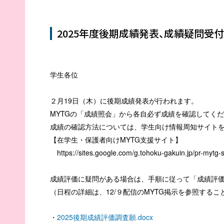
2025年度後期成績発表、成績疑問受
学生各位
２月19日（木）に後期成績発表が行われます。
MYTG
の「成績照会」から各自必ず成績を確認してくだ
成績の確認方法については、学生向け情報周知サイト
【在学生・保護者向けMYTG支援サイト】
https://sites.google.com/g.tohoku-gakuin.jp/pr-mytg-s
成績評価に疑問がある場合は、手順に従って「成績評
（日程の詳細は、12/９配信のMYTG掲示を参照するこ
・
2025後期成績評価調査願.docx