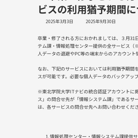
ビスの利用猶予期間に
最
2025年3月3日
2025年9月30日
終
更
卒業・修了される方におかれましては、３月31
新
テム課・情報処理センター提供の全サービス（※）
日
時
人データの退避やPC等の端末からのアカウント
:
なお、下記のサービスにおいては利用猶予期間
スが可能です。必要な個人データのバックアッ
※東北学院大学ITナビの統合認証アカウントに掲
ス」の問合せ先が「情報システム課」であるサ
は、各サービスの問合せ先へお問い合わせくだ
情報処理センター・情報システム課提供サ