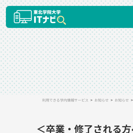
コ
ナ
ン
ビ
テ
ゲ
ン
ー
ツ
シ
へ
ョ
ス
ン
キ
に
ッ
移
プ
動
利用できる学内情報サービス
お知らせ
お知らせ
＜卒業・修了される方