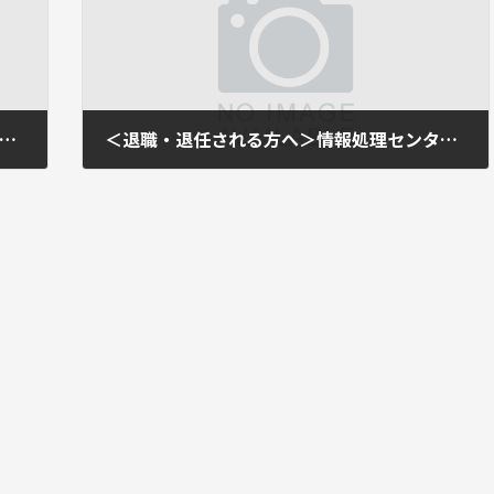
要】統合認証アカウントパスワード有効期限に伴うパスワード変更について
＜退職・退任される方へ＞情報処理センター各種サービスの利用猶予期間について
2025年3月3日