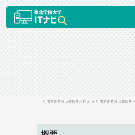
コ
ナ
ン
ビ
テ
ゲ
ン
ー
ツ
シ
へ
ョ
ス
ン
キ
に
ッ
移
プ
動
利用できる学内情報サービス
利用できる学内情報サ
概要