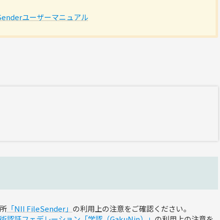
Senderユーザーマニュアル
所
「NII FileSender」
の利用上の注意をご確認ください。
術認証フェデレーション「学認（GakuNin）」
の利用上の注意を