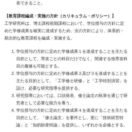
表できること。
【教育課程編成・実施の方針（カリキュラム・ポリシー）】
工学研究科は、博士課程前期課程において、学位授与の方針に定
めた学修成果を確実に達成するため、次の方針により、体系的・
順次的な教育課程を編成・実施する。
学位授与の方針に定めた学修成果１を達成することを主たる
目的として、専攻ごとの科目だけでなく、関連する他専攻科
目の履修も可能とする。
学位授与の方針に定めた学修成果２及び３を達成することを
主たる目的として、「工学修士研修」と「工学特別演習」を
設け、必要な研究指導を提供する。
研究指導においては、口頭発表、修士論文の執筆を通じて研
究者として必要な能力を養う。
学位授与の方針に定めた学修成果４を達成することを主たる
目的として、「修士論文」を要件とし、更に「技術経営特
論」と「知的財産特論」を提供し、いずれかを必修とする。