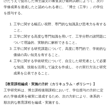
けたうえで提出した博士論文の審査及び最終試験によって、次の
学修成果を達成したと認められる者に、「博士（工学）」の学位
を授与する。
工学に関する幅広い視野、専門的な知識及び思考力を有する
こと。
工学に関する高度な専門知識を用いて、工学分野の諸問題に
ついて理論的、実験的に解析できること。
工学に関する研究課題について、高度に専門的で、学術的な
価値の高い知見を有すること。
工学に関する学術研究について、自立した研究者として必要
な知識、技能を活用して論文を作成し、その実行方法と研究
成果を公表できること。
【教育課程編成・実施の方針（カリキュラム・ポリシー）】
工学研究科は、博士課程後期課程において、学位授与の方針に定
めた学修成果を確実に達成するため、次の方針により、体系的・
順次的な教育課程を編成・実施する。