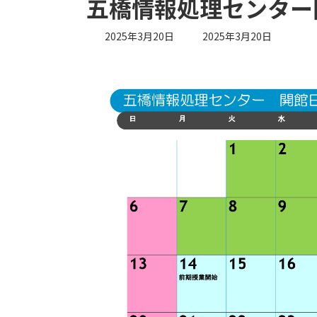
五橋情報処理センター開
最
2025年3月20日
2025年3月20日
終
更
新
日
時
: