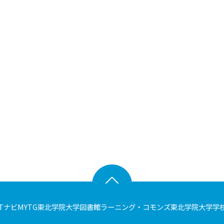
Tナビ
MYTG
東北学院大学図書館
ラーニング・コモンズ
東北学院大学
学