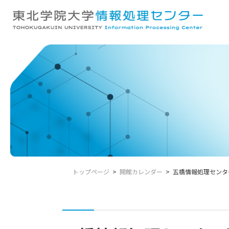
コ
ナ
ン
ビ
テ
ゲ
ン
ー
ツ
シ
へ
ョ
ス
ン
キ
に
ッ
移
プ
動
トップページ
開館カレンダー
五橋情報処理センタ