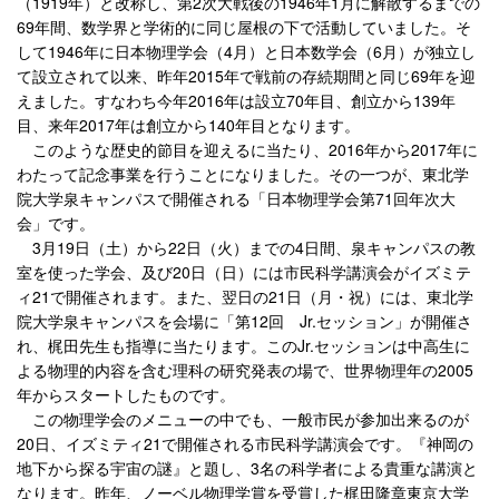
（1919年）と改称し、第2次大戦後の1946年1月に解散するまでの
69年間、数学界と学術的に同じ屋根の下で活動していました。そ
して1946年に日本物理学会（4月）と日本数学会（6月）が独立し
て設立されて以来、昨年2015年で戦前の存続期間と同じ69年を迎
えました。すなわち今年2016年は設立70年目、創立から139年
目、来年2017年は創立から140年目となります。
このような歴史的節目を迎えるに当たり、2016年から2017年に
わたって記念事業を行うことになりました。その一つが、東北学
院大学泉キャンパスで開催される「日本物理学会第71回年次大
会」です。
3月19日（土）から22日（火）までの4日間、泉キャンパスの教
室を使った学会、及び20日（日）には市民科学講演会がイズミテ
ィ21で開催されます。また、翌日の21日（月・祝）には、東北学
院大学泉キャンパスを会場に「第12回 Jr.セッション」が開催さ
れ、梶田先生も指導に当たります。このJr.セッションは中高生に
よる物理的内容を含む理科の研究発表の場で、世界物理年の2005
年からスタートしたものです。
この物理学会のメニューの中でも、一般市民が参加出来るのが
20日、イズミティ21で開催される市民科学講演会です。『神岡の
地下から探る宇宙の謎』と題し、3名の科学者による貴重な講演と
なります。昨年、ノーベル物理学賞を受賞した梶田隆章東京大学