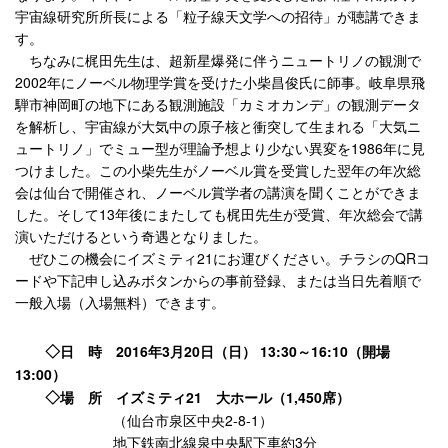
宇宙線研究所所長による「粒子線天文学への招待」が聴講できま
す。
ちなみに梶田先生は、超新星爆発に伴うニュートリノの観測で
2002年にノーベル物理学賞を受けた小柴昌俊氏に師事。岐阜県飛
騨市神岡町の地下にある観測施設「カミオカンデ」の観測データ
を解析し、宇宙線が大気中の原子核と衝突して生まれる「大気ニ
ュートリノ」でミュー型が理論予想より少ない異変を1986年に見
つけました。この小柴先生がノーベル賞を受賞した翌年の年次総
会は仙台で開催され、ノーベル賞学者の講演を聞くことができま
した。そして13年後にまたしても梶田先生が受賞、年次総会で講
演いただけるという奇遇となりました。
ぜひこの機会にイズミティ21にお運びください。チラシのQRコ
ードや下記申し込みボタンからの事前登録、または当日先着順で
一般入場（入場無料）できます。
◇
日 時 2016年3月20日（日） 13:30～16:10（開場
13:00）
◇
場 所 イズミティ21 大ホール（1,450席）
（仙台市泉区中央2-8-1）
地下鉄南北線泉中央駅下車約3分