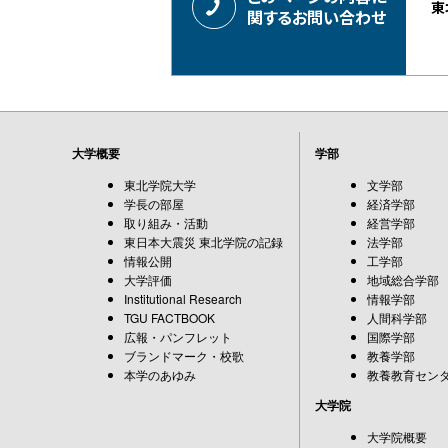
東
関するお問い合わせ
大学概要
学部
東北学院大学
文学部
学長の部屋
経済学部
取り組み・活動
経営学部
東日本大震災 東北学院の記録
法学部
情報公開
工学部
大学評価
地域総合学部
Institutional Research
情報学部
TGU FACTBOOK
人間科学部
広報・パンフレット
国際学部
ブランドマーク・校歌
教養学部
本学のあゆみ
教養教育セン
大学院
大学院概要