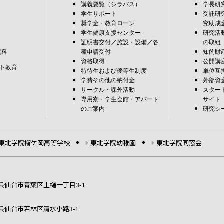
講義要覧（シラバス）
学長研
学生サポート
受託研
奨学金・教育ローン
究助成
学生健康支援センター
研究活
証明書交付／施設・設備／各
の取組
究科
種申請受付
知的財
資格取得
公開講
ト教育
特待生および優等生制度
単位互
学費その他の納付金
外部資
サークル・課外活動
スター
専用寮・学生会館・アパート
サイト
のご案内
研究シ
東北学院榴ケ岡高等学校
東北学院幼稚園
東北学院同窓会
宮城県仙台市青葉区土樋一丁目3-1
宮城県仙台市若林区清水小路3-1