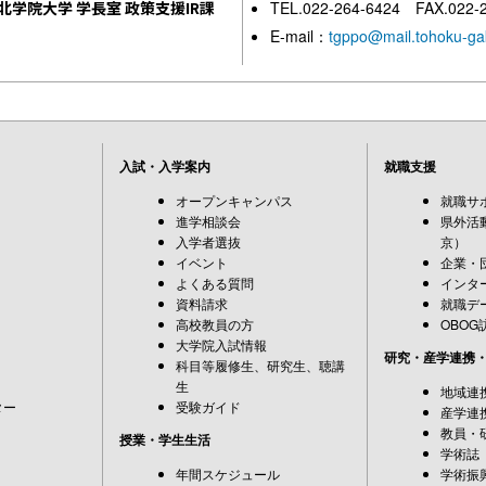
北学院大学 学長室 政策支援IR課
TEL.022-264-6424 FAX.022-
E-mail：
tgppo@mail.tohoku-gak
入試・入学案内
就職支援
オープンキャンパス
就職サ
進学相談会
県外活
入学者選抜
京）
イベント
企業・
よくある質問
インタ
資料請求
就職デ
高校教員の方
OBOG
大学院入試情報
研究・産学連携
科目等履修生、研究生、聴講
生
地域連
ター
受験ガイド
産学連
教員・
授業・学生生活
学術誌
年間スケジュール
学術振