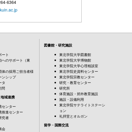
264-6364
uin.ac.jp
図書館・研究施設
ポート
東北学院大学図書館
動へのサポート（東
東北学院大学博物館
東北学院大学心理相談室
団体の採用ご担当者様
東北学院史資料センター
ーンシップ
東北学院宗教センター
ータ
研究・教育センター
訪問
研究所
体育施設・郊外教育施設
・地域連携
施設・設備利用
東北学院サテライトステーシ
携センター
ョン
携推進センター
礼拝堂とオルガン
研究者
留学・国際交流
興会