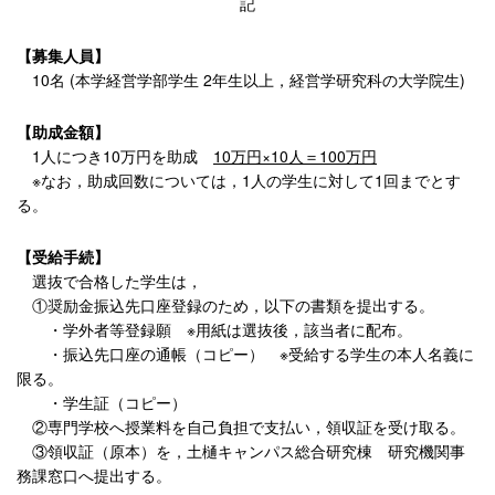
記
【募集人員】
10名 (本学経営学部学生 2年生以上，経営学研究科の大学院生)
【助成金額】
1人につき10万円を助成
10万円×10人＝100万円
※なお，助成回数については，1人の学生に対して1回までとす
る。
【受給手続】
選抜で合格した学生は，
①奨励金振込先口座登録のため，以下の書類を提出する。
・学外者等登録願 ※用紙は選抜後，該当者に配布。
・振込先口座の通帳（コピー） ※受給する学生の本人名義に
限る。
・学生証（コピー）
②専門学校へ授業料を自己負担で支払い，領収証を受け取る。
③領収証（原本）を，土樋キャンパス総合研究棟 研究機関事
務課窓口へ提出する。