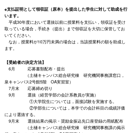
※支払証明として領収証（原本）を提出した学生に対して助成を行
います。
平成30年度において選抜以前に授業料を支払い，領収証を受け
取っている場合，手続き（提出）まで領収証を大切に保管してお
いてください。
なお，授業料が10万円未満の場合は，当該授業料の額を助成し
ます。
【受給者の決定方法】
6月 応募書類配布・提出
（土樋キャンパス総合研究棟 研究機関事務課窓口，
泉キャンパス2号館5階 OA実習室）
7月末 応募締め切り
9月 選抜（経営学部の会計系教員が実施）
①大学院生については，面接試験を実施する。
②学部生については，本学での会計科目の成績評価
により選抜する。
9月末 選抜結果の掲示・奨励金振込先口座登録の用紙配布
（土樋キャンパス総合研究棟 研究機関事務課の掲示