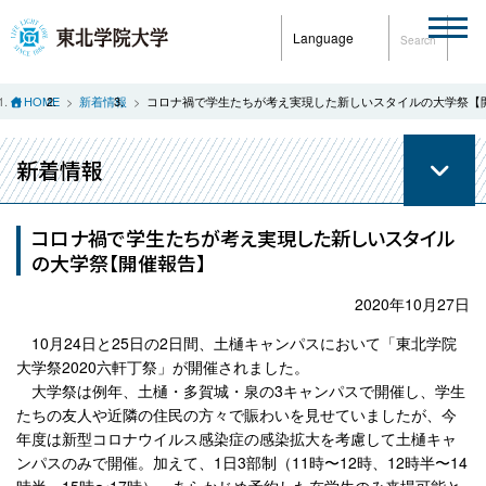
Language
Search
HOME
新着情報
コロナ禍で学生たちが考え実現した新しいスタイルの大学祭【
新着情報
コロナ禍で学生たちが考え実現した新しいスタイル
の大学祭【開催報告】
2020年10月27日
10月24日と25日の2日間、土樋キャンパスにおいて「東北学院
大学祭2020六軒丁祭」が開催されました。
大学祭は例年、土樋・多賀城・泉の3キャンパスで開催し、学生
たちの友人や近隣の住民の方々で賑わいを見せていましたが、今
年度は新型コロナウイルス感染症の感染拡大を考慮して土樋キャ
ンパスのみで開催。加えて、1日3部制（11時〜12時、12時半〜14
時半、15時〜17時）、あらかじめ予約した在学生のみ来場可能と