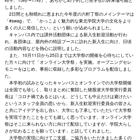
しました。
2日間とも秋晴れに恵まれた今年度の六軒丁祭のメインテーマは
「#swag」で、「かっこよく魅力的な東北学院大学の文化をより
多くの人に発信したい」という願いが込められました。
キャンパス内では課外活動団体による新入生歓迎活動が行わ
れ、各団体は、屋内外の特設ブースに訪れた新入生に向け、日頃
の活動内容などを熱心に説明しました。
また、10月11日から25日までは大学祭の開催を心待ちにしてい
た方々に向けて「オンライン大学祭」を実施。オープニングセレ
モニーをはじめ、事前に収録した多彩なプログラムを配信しまし
た。
本学初の試みとなったキャンパスとオンラインでの大学祭開催
は全国でも珍しく、取りまとめに奮闘した猪股凌大学祭実行委員
長は「コロナ禍であるとはいえ、どうしても中止だけは避けたい
というスタッフ全員の思いから、新入生歓迎実行委員会の皆さん
と共にアイデアを出し合い、大学にも了承していただいて大学祭
を実現できたことをとても嬉しく思っています。オンライン大学
祭はそこに来られない方に向けて配信していますが、学院大らし
さが伝わることを願っています」と話してくれました。
大学祭の実現に向けてご支援、ご協力をいただきました多くの