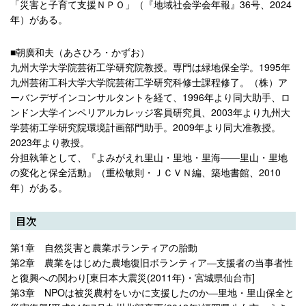
「災害と子育て支援ＮＰＯ」（『地域社会学会年報』36号、2024
年）がある。
■朝廣和夫（あさひろ・かずお）
九州大学大学院芸術工学研究院教授。専門は緑地保全学。1995年
九州芸術工科大学大学院芸術工学研究科修士課程修了。（株）ア
ーバンデザインコンサルタントを経て、1996年より同大助手、ロ
ンドン大学インペリアルカレッジ客員研究員、2003年より九州大
学芸術工学研究院環境計画部門助手。2009年より同大准教授。
2023年より教授。
分担執筆として、『よみがえれ里山・里地・里海――里山・里地
の変化と保全活動』（重松敏則・ＪＣＶＮ編、築地書館、2010
年）がある。
目次
第1章 自然災害と農業ボランティアの胎動
第2章 農業をはじめた農地復旧ボランティア―支援者の当事者性
と復興への関わり[東日本大震災(2011年)・宮城県仙台市]
第3章 NPOは被災農村をいかに支援したのか―里地・里山保全と