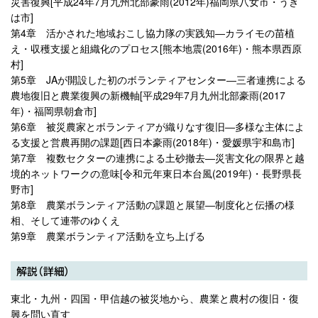
災害復興[平成24年7月九州北部豪雨(2012年)福岡県八女市・うき
は市]
第4章 活かされた地域おこし協力隊の実践知―カライモの苗植
え・収穫支援と組織化のプロセス[熊本地震(2016年)・熊本県西原
村]
第5章 JAが開設した初のボランティアセンター―三者連携による
農地復旧と農業復興の新機軸[平成29年7月九州北部豪雨(2017
年)・福岡県朝倉市]
第6章 被災農家とボランティアが織りなす復旧―多様な主体によ
る支援と営農再開の課題[西日本豪雨(2018年)・愛媛県宇和島市]
第7章 複数セクターの連携による土砂撤去―災害文化の限界と越
境的ネットワークの意味[令和元年東日本台風(2019年)・長野県長
野市]
第8章 農業ボランティア活動の課題と展望―制度化と伝播の様
相、そして連帯のゆくえ
第9章 農業ボランティア活動を立ち上げる
解説（詳細）
東北・九州・四国・甲信越の被災地から、農業と農村の復旧・復
興を問い直す