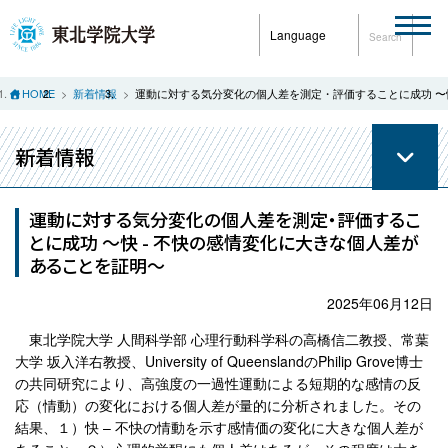
Language
Search
HOME
新着情報
運動に対する気分変化の個人差を測定・評価することに成功 〜
新着情報
運動に対する気分変化の個人差を測定・評価するこ
とに成功 〜快 - 不快の感情変化に大きな個人差が
あることを証明〜
2025年06月12日
東北学院大学 人間科学部 心理行動科学科の高橋信二教授、常葉
大学 坂入洋右教授、University of QueenslandのPhilip Grove博士
の共同研究により、高強度の一過性運動による短期的な感情の反
応（情動）の変化における個人差が量的に分析されました。その
結果、１）快 – 不快の情動を示す感情価の変化に大きな個人差が