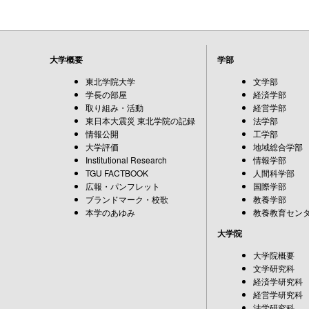
大学概要
学部
東北学院大学
文学部
学長の部屋
経済学部
取り組み・活動
経営学部
東日本大震災 東北学院の記録
法学部
情報公開
工学部
大学評価
地域総合学部
Institutional Research
情報学部
TGU FACTBOOK
人間科学部
広報・パンフレット
国際学部
ブランドマーク・校歌
教養学部
本学のあゆみ
教養教育セン
大学院
大学院概要
文学研究科
経済学研究科
経営学研究科
法学研究科