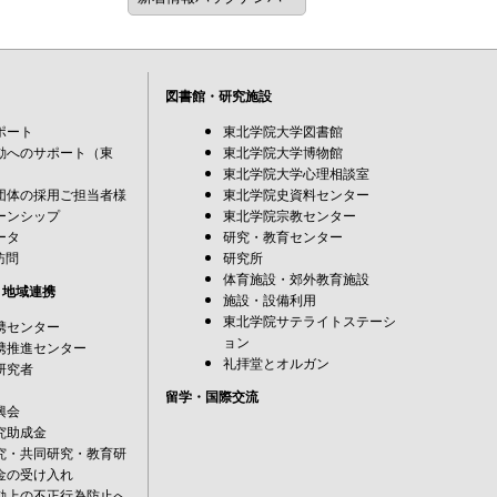
図書館・研究施設
ポート
東北学院大学図書館
動へのサポート（東
東北学院大学博物館
東北学院大学心理相談室
団体の採用ご担当者様
東北学院史資料センター
ーンシップ
東北学院宗教センター
ータ
研究・教育センター
訪問
研究所
体育施設・郊外教育施設
・地域連携
施設・設備利用
東北学院サテライトステーシ
携センター
ョン
携推進センター
礼拝堂とオルガン
研究者
留学・国際交流
興会
究助成金
究・共同研究・教育研
金の受け入れ
動上の不正行為防止へ