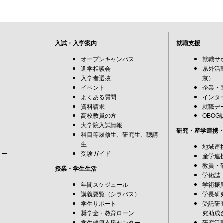
入試・入学案内
就職支援
オープンキャンパス
就職サ
進学相談会
県外活
入学者選抜
京）
イベント
企業・
よくある質問
インタ
資料請求
就職デ
高校教員の方
OBOG
大学院入試情報
研究・産学連携
科目等履修生、研究生、聴講
生
地域連
ター
受験ガイド
産学連
教員・
授業・学生生活
学術誌
年間スケジュール
学術振
講義要覧（シラバス）
学長研
学生サポート
受託研
奨学金・教育ローン
究助成
学生健康支援センター
研究活