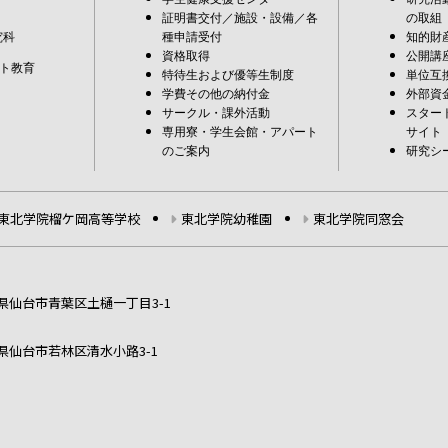
証明書交付／施設・設備／各
の取組
究科
種申請受付
知的財
資格取得
公開講
ト教育
特待生および優等生制度
単位互
学費その他の納付金
外部資
サークル・課外活動
スター
専用寮・学生会館・アパート
サイト
のご案内
研究シ
東北学院榴ケ岡高等学校
東北学院幼稚園
東北学院同窓会
宮城県仙台市青葉区土樋一丁目3-1
宮城県仙台市若林区清水小路3-1