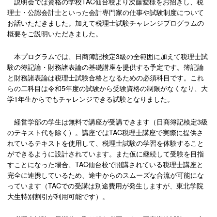
説明会では資格の学校TAC仙台校より次藤愛様をお招きし、税
理士・公認会計士といった会計専門家の仕事や試験制度について
お話いただきました。加えて税理士試験チャレンジプログラムの
概要をご説明いただきました。
本プログラムでは、日商簿記検定3級の全範囲に加えて税理士試
験の簿記論・財務諸表論の基礎講座を提供する予定です。簿記論
と財務諸表論は税理士試験合格となるための必須科目です。これ
らの二科目は令和5年度の試験から受験資格の制限がなくなり、大
学1年生からでもチャレンジできる試験となりました。
経営学部の学生は無料で講座が受講できます（日商簿記検定3級
のテキスト代を除く）。講座ではTAC税理士講座で実際に提供さ
れているテキストを使用して、税理士試験の学習を体験すること
ができるように設計されています。また仮に継続して受験を目指
すことになった場合、TAC仙台校で開講されている税理士講座と
完全に連携しているため、途中からのスムーズな合流が可能にな
っています（TACでの受講は別途費用が発生しますが、東北学院
大生特別割引が利用可能です）。