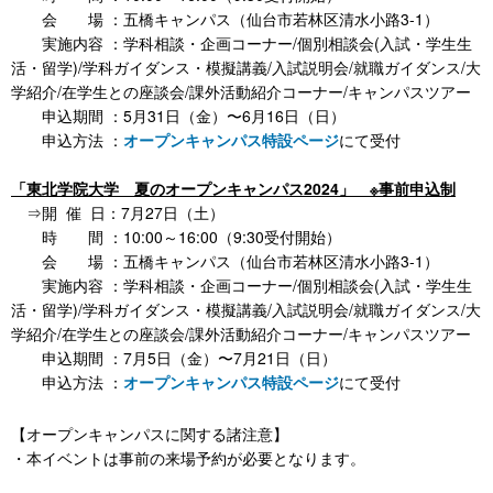
会 場 ：五橋キャンパス（仙台市若林区清水小路3-1）
実施内容 ：学科相談・企画コーナー/個別相談会(入試・学生生
活・留学)/学科ガイダンス・模擬講義/入試説明会/就職ガイダンス/大
学紹介/在学生との座談会/課外活動紹介コーナー/キャンパスツアー
申込期間 ：5月31日（金）〜6月16日（日）
申込方法 ：
オープンキャンパス特設ページ
にて受付
「東北学院大学 夏のオープンキャンパス2024」 ※事前申込制
⇒開 催 日：7月27日（土）
時 間 ：10:00～16:00（9:30受付開始）
会 場 ：五橋キャンパス（仙台市若林区清水小路3-1）
実施内容 ：学科相談・企画コーナー/個別相談会(入試・学生生
活・留学)/学科ガイダンス・模擬講義/入試説明会/就職ガイダンス/大
学紹介/在学生との座談会/課外活動紹介コーナー/キャンパスツアー
申込期間 ：7月5日（金）〜7月21日（日）
申込方法 ：
オープンキャンパス特設ページ
にて受付
【オープンキャンパスに関する諸注意】
・本イベントは事前の来場予約が必要となります。