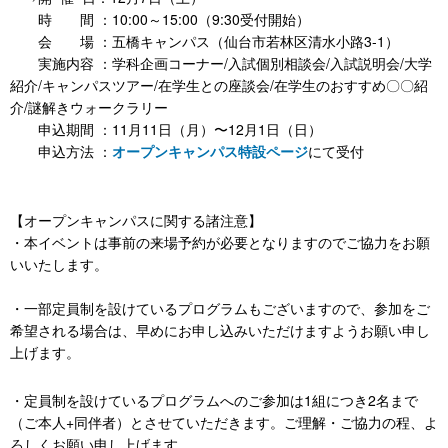
時 間 ：10:00～15:00（9:30受付開始）
会 場 ：五橋キャンパス（仙台市若林区清水小路3-1）
実施内容 ：学科企画コーナー/入試個別相談会/入試説明会/大学
紹介/キャンパスツアー/在学生との座談会/在学生のおすすめ〇〇紹
介/謎解きウォークラリー
申込期間 ：11月11日（月）〜12月1日（日）
申込方法 ：
オープンキャンパス特設ページ
にて受付
【オープンキャンパスに関する諸注意】
・本イベントは事前の来場予約が必要となりますのでご協力をお願
いいたします。
・一部定員制を設けているプログラムもございますので、参加をご
希望される場合は、早めにお申し込みいただけますようお願い申し
上げます。
・定員制を設けているプログラムへのご参加は1組につき2名まで
（ご本人+同伴者）とさせていただきます。ご理解・ご協力の程、よ
ろしくお願い申し上げます。