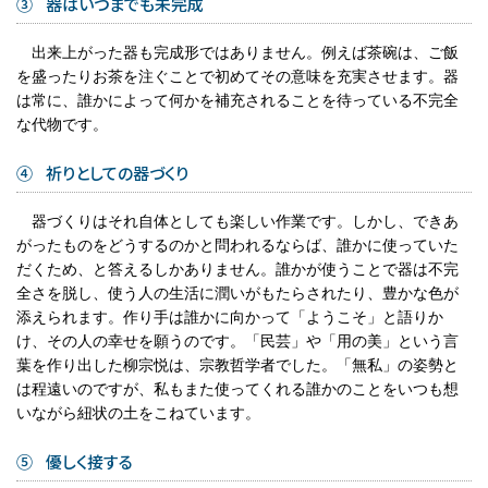
③ 器はいつまでも未完成
出来上がった器も完成形ではありません。例えば茶碗は、ご飯
を盛ったりお茶を注ぐことで初めてその意味を充実させます。器
は常に、誰かによって何かを補充されることを待っている不完全
な代物です。
④ 祈りとしての器づくり
器づくりはそれ自体としても楽しい作業です。しかし、できあ
がったものをどうするのかと問われるならば、誰かに使っていた
だくため、と答えるしかありません。誰かが使うことで器は不完
全さを脱し、使う人の生活に潤いがもたらされたり、豊かな色が
添えられます。作り手は誰かに向かって「ようこそ」と語りか
け、その人の幸せを願うのです。「民芸」や「用の美」という言
葉を作り出した柳宗悦は、宗教哲学者でした。「無私」の姿勢と
は程遠いのですが、私もまた使ってくれる誰かのことをいつも想
いながら紐状の土をこねています。
⑤ 優しく接する