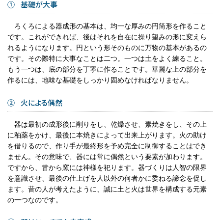
① 基礎が大事
ろくろによる器成形の基本は、均一な厚みの円筒形を作ること
です。これができれば、後はそれを自在に操り望みの形に変えら
れるようになります。円という形そのものに万物の基本があるの
です。その際特に大事なことは二つ。一つは土をよく練ること。
もう一つは、底の部分を丁寧に作ることです。華麗な上の部分を
作るには、地味な基礎をしっかり固めなければなりません。
② 火による偶然
器は最初の成形後に削りをし、乾燥させ、素焼きをし、その上
に釉薬をかけ、最後に本焼きによって出来上がります。火の助け
を借りるので、作り手が最終形を予め完全に制御することはでき
ません。その意味で、器には常に偶然という要素が加わります。
ですから、昔から窯には神様を祀ります。器づくりは人智の限界
を意識させ、最後の仕上げを人以外の何者かに委ねる諦念を促し
ます。昔の人が考えたように、誠に土と火は世界を構成する元素
の一つなのです。