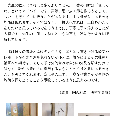
先生の教えはそれほど多くありません。一番の口癖は「優しく
ね」というアドバイスです。実際、思い描く形を作ろうとして、
つい土をぞんざいに扱うことがあります。土は嫌がり、あるべき
均衡は破れます。そうではなく、―擬人化すれば―土自身がこう
ありたいと思っているであろうように、丁寧に手を添えることが
大切です。先生の「優しくね」という助言を、私はそのように理
解しています。
①は日々の修練と基礎の大切さを、②と③は書き上げる論文や
レポートが不完全さを免れないがゆえに、誰かによるその批判と
補正への期待を、そして④は知的営みが自分の知見を増すだけで
はなく、誰かの豊かさに寄与するようにとの祈りと共にあるべき
ことを教えてくれます。⑤はその上で、丁寧な作業こそが事物の
均衡を探り当てることを示唆しているように思えるのです。
（教員 陶久利彦 法哲学専攻）