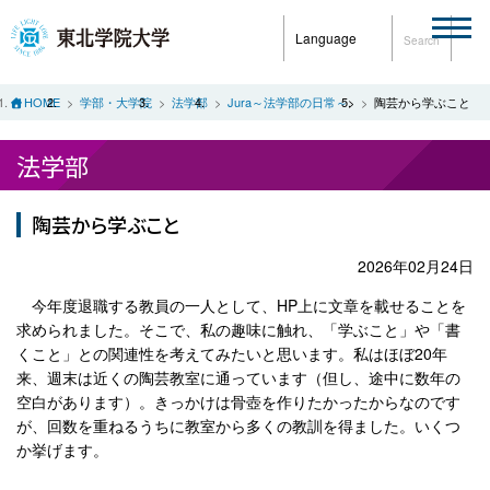
Language
Search
HOME
学部・大学院
法学部
Jura～法学部の日常～
>
陶芸から学ぶこと
法学部
陶芸から学ぶこと
2026年02月24日
今年度退職する教員の一人として、HP上に文章を載せることを
求められました。そこで、私の趣味に触れ、「学ぶこと」や「書
くこと」との関連性を考えてみたいと思います。私はほぼ20年
来、週末は近くの陶芸教室に通っています（但し、途中に数年の
空白があります）。きっかけは骨壺を作りたかったからなのです
が、回数を重ねるうちに教室から多くの教訓を得ました。いくつ
か挙げます。