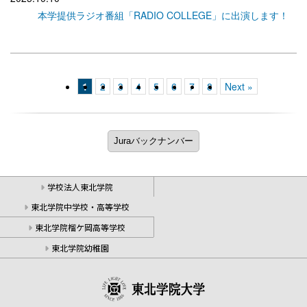
本学提供ラジオ番組「RADIO COLLEGE」に出演します！
1
2
3
4
5
6
7
8
Next »
学校法人東北学院
東北学院中学校・高等学校
東北学院榴ケ岡高等学校
東北学院幼稚園