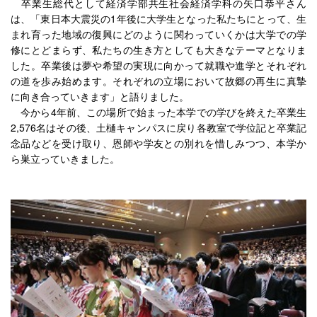
卒業生総代として経済学部共生社会経済学科の矢口恭平さん
は、「東日本大震災の1年後に大学生となった私たちにとって、生
まれ育った地域の復興にどのように関わっていくかは大学での学
修にとどまらず、私たちの生き方としても大きなテーマとなりま
した。卒業後は夢や希望の実現に向かって就職や進学とそれぞれ
の道を歩み始めます。それぞれの立場において故郷の再生に真摯
に向き合っていきます」と語りました。
今から4年前、この場所で始まった本学での学びを終えた卒業生
2,576名はその後、土樋キャンパスに戻り各教室で学位記と卒業記
念品などを受け取り、恩師や学友との別れを惜しみつつ、本学か
ら巣立っていきました。