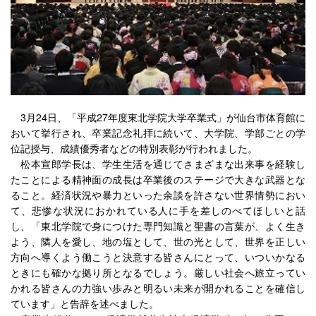
3月24日、「平成27年度東北学院大学卒業式」が仙台市体育館に
おいて挙行され、卒業記念礼拝に続いて、大学院、学部ごとの学
位記授与、成績優秀者などの特別表彰が行われました。
松本宣郎学長は、学生生活を通じてさまざまな出来事を経験し
たことによる精神面の成長は卒業後のステージで大きな武器とな
ること。経済状況や暴力といった余談を許さない世界情勢におい
て、悲惨な状況におかれている人に手を差しのべてほしいと話
し、「東北学院で身につけた専門知識と聖書の言葉が、よく生き
よう、隣人を愛し、地の塩として、世の光として、世界を正しい
方向へ導くよう働こうと決意する皆さんにとって、いついかなる
ときにも確かな拠り所となるでしょう。厳しい社会へ旅立ってい
かれる皆さんの力強い歩みと明るい未来が開かれることを確信し
ています」と告辞を述べました。