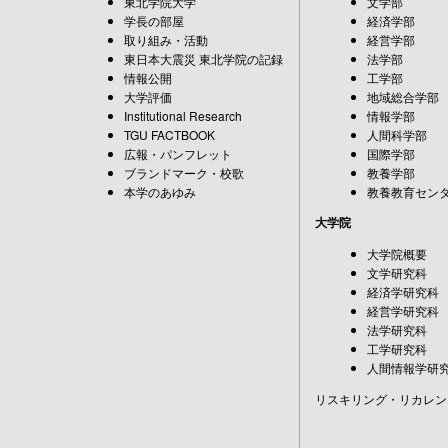
東北学院大学
文学部
学長の部屋
経済学部
取り組み・活動
経営学部
東日本大震災 東北学院の記録
法学部
情報公開
工学部
大学評価
地域総合学部
Institutional Research
情報学部
TGU FACTBOOK
人間科学部
広報・パンフレット
国際学部
ブランドマーク・校歌
教養学部
本学のあゆみ
教養教育セン
大学院
大学院概要
文学研究科
経済学研究科
経営学研究科
法学研究科
工学研究科
人間情報学研
リスキリング・リカレン