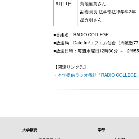
9月11日
菊池遥真さん
副委員長 法学部法律学科3年
星秀明さん
■番組名：RADIO COLLEGE
■放送局：Date fm/エフエム仙台（周波数77.
■放送日時：毎週水曜日12時30分 ～ 12時5
【関連リンク先】
・
本学提供ラジオ番組「RADIO COLLEG
大学概要
学部