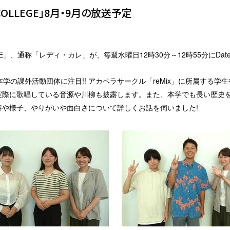
OLLEGE」8月・9月の放送予定
E」、通称「レディ・カレ」が、毎週水曜日12時30分～12時55分にDat
の課外活動団体に注目!! アカペラサークル「reMix」に所属する学生
実際に歌唱している音源や川柳も披露します。また、本学でも長い歴史
や様子、やりがいや面白さについて詳しくお話を伺いました!