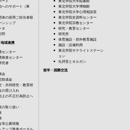
ポート
東北学院大学図書館
動へのサポート（東
東北学院大学博物館
東北学院大学心理相談室
団体の採用ご担当者様
東北学院史資料センター
ーンシップ
東北学院宗教センター
ータ
研究・教育センター
訪問
研究所
体育施設・郊外教育施設
・地域連携
施設・設備利用
東北学院サテライトステーシ
携センター
ョン
携推進センター
礼拝堂とオルガン
研究者
留学・国際交流
興会
究助成金
究・共同研究・教育研
金の受け入れ
動上の不正行為防止へ
産の取り扱い
座
換
金等公募情報
トアップ推進ポータル