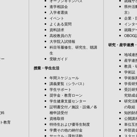
オープンキャンパス
就職サ
進学相談会
県外活
入学者選抜
京）
イベント
企業・
よくある質問
インタ
資料請求
就職デ
高校教員の方
OBOG
大学院入試情報
研究・産学連携
科目等履修生、研究生、聴講
生
地域連
ター
受験ガイド
産学連
教員・
授業・学生生活
学術誌
年間スケジュール
学術振
講義要覧（シラバス）
学長研
学生サポート
受託研
奨学金・教育ローン
究助成
学生健康支援センター
研究活
証明書交付／施設・設備／各
の取組
究科
種申請受付
知的財
資格取得
公開講
ト教育
特待生および優等生制度
単位互
学費その他の納付金
外部資
サークル・課外活動
スター