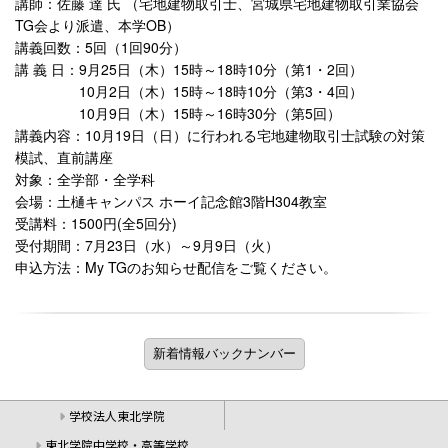
講師：佐藤 達 氏 （宅地建物取引士、宮城県宅地建物取引業協会
TG会より派遣、本学OB）
講義回数：5回（1回90分）
講 義 日：9月25日（木）15時～18時10分（第1・2回）
10月2日（木）15時～18時10分（第3・4回）
10月9日（木）15時～16時30分（第5回）
講義内容：10月19日（日）に行われる宅地建物取引士試験の対策
模試、直前講座
対象：全学部・全学科
会場：土樋キャンパス ホーイ記念館3階H304教室
受講料：1500円(全5回分)
受付期間：7月23日（水）～9月9日（火）
申込方法：My TGのお知らせ配信をご覧ください。
学校法人東北学院
東北学院中学校・高等学校