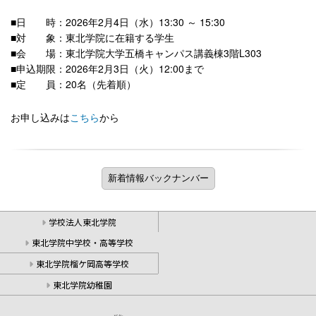
■日 時：
2026
年
2
月
4
日（水）
13:30
～
15:30
■
対 象：東北学院に在籍する学生
■
会 場：東北学院大学五橋キャンパス講義棟
3
階
L303
■
申込期限：
2026
年
2
月
3
日（火）
12:00
まで
■
定
員：
20
名（先着順）
お申し込みは
こちら
から
学校法人東北学院
東北学院中学校・高等学校
東北学院榴ケ岡高等学校
東北学院幼稚園