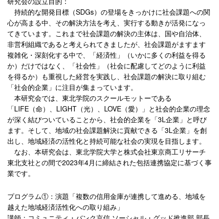
研究会の設立目的：
持続的な開発目標（SDGs）の登場をきっかけに社会課題への関
心が高まる中、その解決方法を考え、実行する動きが活発になっ
てきています。これまで社会課題の解決の主体は、国や自治体、
非営利組織であると考えられてきましたが、社会課題がますます
複雑化・深刻化する中で、「経済性」（いかに多くの利益を得る
か）だけではなく、「社会性」（社会に配慮してどのように利益
を得るか）も重視した経営を実践し、社会課題の解決に取り組む
「社会的企業」に注目が集まっています。
本研究会では、東北学院のスクールモットーである
「LIFE（命）、LIGHT（光）、LOVE（愛）」と社会的企業の理念
が深く結びついていることから、社会的企業を「3L企業」と呼び
ます。そして、地域の社会課題解決に貢献できる「3L企業」を創
出し、地域経済の活性化と持続可能な社会の実現を目指します。
なお、本研究会は、東北学院大学と株式会社東京商工リサーチ
東北支社との間で2023年4月に締結された包括連携協定に基づく事
業です。
プログラム①：演題「複数の信用金庫が連携して進める、地域を
越えた地域経済活性化への取り組み」
講師：コミュニティ・バンク京信 ソーシャル・グッド推進部 部長