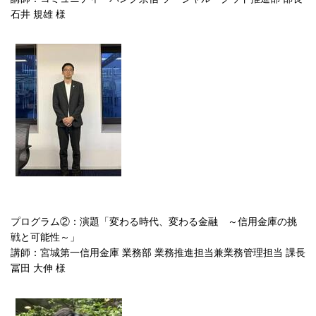
石井 規雄 様
プログラム②：演題「変わる時代、変わる金融 ～信用金庫の挑
戦と可能性～」
講師：宮城第一信用金庫 業務部 業務推進担当兼業務管理担当 課長
冨田 大伸 様