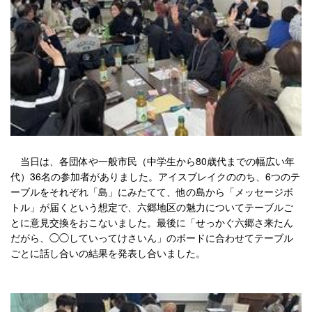
当日は、各団体や一般市民（中学生から80歳代までの幅広い年
代）36名の参加者がありました。アイスブレイクののち、6つのテ
ーブルをそれぞれ「島」にみたてて、他の島から「メッセージボ
トル」が届くという想定で、六郷地区の魅力についてテーブルご
とに意見交換をおこないました。最後に「せっかぐ六郷さ来たん
だがら、◯◯していってけさいん」のボードに合わせてテーブル
ごとに話し合いの結果を発表し合いました。