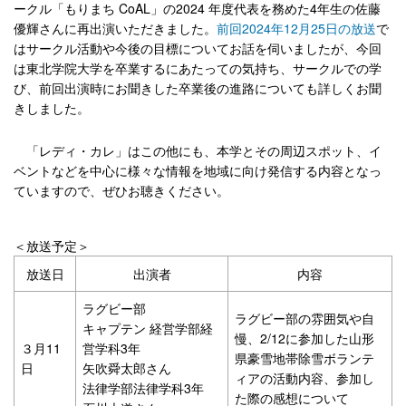
ークル「もりまち CoAL」の2024 年度代表を務めた4年生の佐藤
優輝さんに再出演いただきました。
前回2024年12月25日の放送
で
はサークル活動や今後の目標についてお話を伺いましたが、今回
は東北学院大学を卒業するにあたっての気持ち、サークルでの学
び、前回出演時にお聞きした卒業後の進路についても詳しくお聞
きしました。
「レディ・カレ」はこの他にも、本学とその周辺スポット、イ
ベントなどを中心に様々な情報を地域に向け発信する内容となっ
ていますので、ぜひお聴きください。
＜放送予定＞
放送日
出演者
内容
ラグビー部
ラグビー部の雰囲気や自
キャプテン 経営学部経
慢、2/12に参加した山形
３月11
営学科3年
県豪雪地帯除雪ボランテ
日
矢吹舜太郎さん
ィアの活動内容、参加し
法律学部法律学科3年
た際の感想について