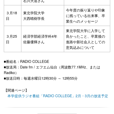
石川大道さん
今年度の振り返りや印象
３月18
東北学院大学
に残っている出来事、卒
日
大西晴樹学長
業生へのメッセージ
東北学院大学に入学して
３月25
経済学部経済学科4年
良かったこと、卒業後の
日
佐藤優輝さん
進路や新社会人としての
意気込みについて
■番組名：RADIO COLLEGE
■放送局：Date fm / エフエム仙台（周波数77.1MHz、または
Radiko）
■放送日時：毎週水曜日12時30分 ～ 12時55分
【関連ページ】
本学提供ラジオ番組「RADIO COLLEGE」2月・3月の放送予定