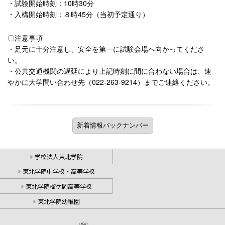
・試験開始時刻：
10
時
30
分
・入構開始時刻：８時
45
分（当初予定通り）
〇注意事項
・足元に十分注意し、安全を第一に試験会場へ向かってくださ
い。
・公共交通機関の遅延により上記時刻に間に合わない場合は、速
やかに大学問い合わせ先（
022-263-9214
）までご連絡ください。
学校法人東北学院
東北学院中学校・高等学校
東北学院榴ケ岡高等学校
東北学院幼稚園