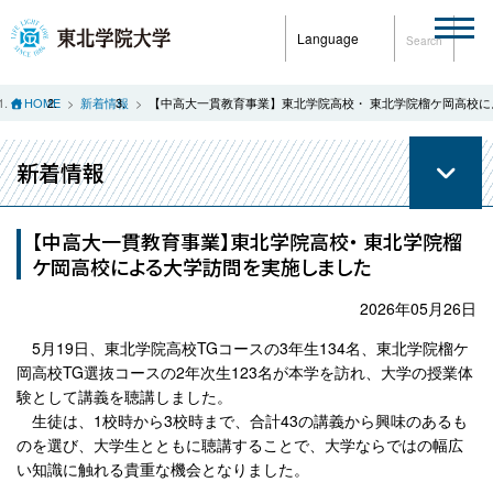
Language
Search
HOME
新着情報
【中高大一貫教育事業】東北学院高校・ 東北学院榴ケ岡高校
新着情報
【中高大一貫教育事業】東北学院高校・ 東北学院榴
ケ岡高校による大学訪問を実施しました
2026年05月26日
5⽉19⽇、東北学院高校TGコースの3年生134名、東北学院榴ケ
岡高校TG選抜コースの2年次生123名が本学を訪れ、⼤学の授業体
験として講義を聴講しました。
生徒は、1校時から3校時まで、合計43の講義から興味のあるも
のを選び、⼤学⽣とともに聴講することで、⼤学ならではの幅広
い知識に触れる貴重な機会となりました。