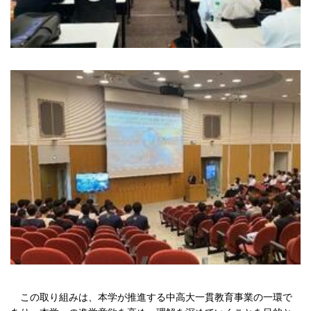
この取り組みは、本学が推進する中⾼⼤⼀貫教育事業の⼀環で