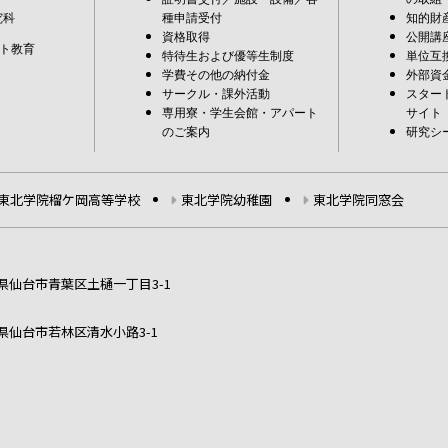
究科
種申請受付
知的財
資格取得
公開講
ト教育
特待生および優等生制度
単位互
学費その他の納付金
外部資
サークル・課外活動
スター
専用寮・学生会館・アパート
サイト
のご案内
研究シ
東北学院榴ケ岡高等学校
東北学院幼稚園
東北学院同窓会
宮城県仙台市青葉区土樋一丁目3-1
宮城県仙台市若林区清水小路3-1