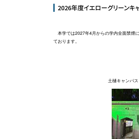
2026年度イエローグリーンキ
本学では
2027
年
4
月からの学内全面禁煙に
ております。
土樋キャンパス