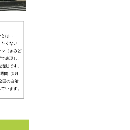
は...
せたくない」
ーン（きみど
プで表現し、
発活動です。
週間（
5
月
全国の自治
しています。