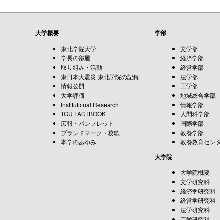
大学概要
学部
東北学院大学
文学部
学長の部屋
経済学部
取り組み・活動
経営学部
東日本大震災 東北学院の記録
法学部
情報公開
工学部
大学評価
地域総合学部
Institutional Research
情報学部
TGU FACTBOOK
人間科学部
広報・パンフレット
国際学部
ブランドマーク・校歌
教養学部
本学のあゆみ
教養教育セン
大学院
大学院概要
文学研究科
経済学研究科
経営学研究科
法学研究科
工学研究科