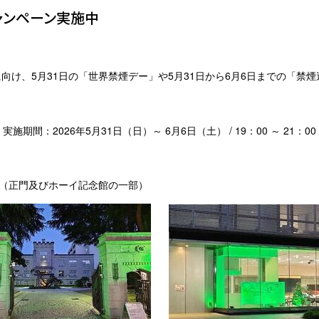
ャンペーン実施中
向け、5月
31
日の「世界禁煙デー」や5月
31
日から6月6日までの「禁
実施期間：
2026
年
5
月
31
日（日）～
6
月
6
日（土）
/
19
：
00
～
21
：
00
（正門及びホーイ記念館の一部）