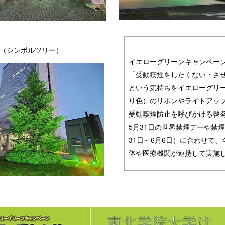
（シンボルツリー）
イエローグリーンキャンペーンと
「受動喫煙をしたくない・さ
という気持ちをイエローグリ
り色）のリボンやライトアッ
受動喫煙防止を呼びかける啓
5
月
31
日の世界禁煙デーや禁煙
31
日～
6
月
6
日）に合わせて、
体や医療機関が連携して実施