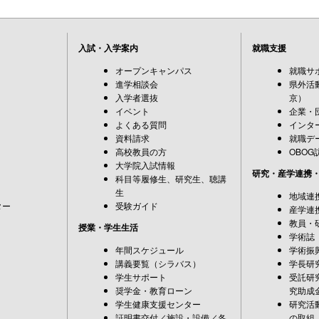
入試・入学案内
就職支援
オープンキャンパス
就職サ
進学相談会
県外活
入学者選抜
京）
イベント
企業・
よくある質問
インタ
資料請求
就職デ
高校教員の方
OBOG
大学院入試情報
研究・産学連携
科目等履修生、研究生、聴講
生
地域連
ター
受験ガイド
産学連
教員・
授業・学生生活
学術誌
年間スケジュール
学術振
講義要覧（シラバス）
学長研
学生サポート
受託研
奨学金・教育ローン
究助成
学生健康支援センター
研究活
証明書交付／施設・設備／各
の取組