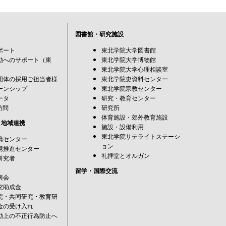
図書館・研究施設
ポート
東北学院大学図書館
動へのサポート（東
東北学院大学博物館
東北学院大学心理相談室
団体の採用ご担当者様
東北学院史資料センター
ーンシップ
東北学院宗教センター
ータ
研究・教育センター
訪問
研究所
体育施設・郊外教育施設
・地域連携
施設・設備利用
東北学院サテライトステーシ
携センター
ョン
携推進センター
礼拝堂とオルガン
研究者
留学・国際交流
興会
究助成金
究・共同研究・教育研
金の受け入れ
動上の不正行為防止へ