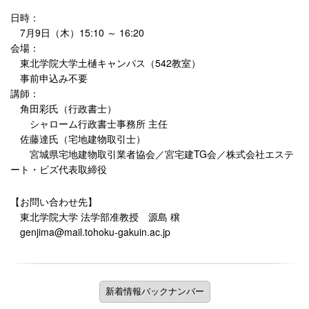
日時：
7月9日（木）15:10 ～ 16:20
会場：
東北学院大学土樋キャンパス（542教室）
事前申込み不要
講師：
角田彩氏（行政書士）
シャローム行政書士事務所 主任
佐藤達氏（宅地建物取引士）
宮城県宅地建物取引業者協会／宮宅建TG会／株式会社エステ
ート・ビズ代表取締役
【お問い合わせ先】
東北学院大学 法学部准教授 源島 穣
genjima@mail.tohoku-gakuin.ac.jp