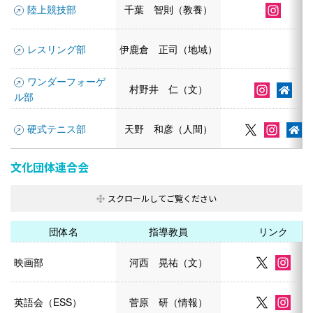
陸上競技部
千葉 智則（教養）
レスリング部
伊鹿倉 正司（地域）
ワンダーフォーゲ
村野井 仁（文）
ル部
硬式テニス部
天野 和彦（人間）
文化団体連合会
団体名
指導教員
リンク
映画部
河西 晃祐（文）
英語会（ESS）
菅原 研（情報）