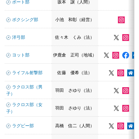
ボート部
坂本 譲（人間）
ボクシング部
小池 和彰（経営）
洋弓部
佐々木 くみ（法）
ヨット部
伊鹿倉 正司（地域）
ライフル射撃部
佐藤 優希（法）
ラクロス部（男
羽田 さゆり（法）
子）
ラクロス部（女
羽田 さゆり（法）
子）
ラグビー部
高橋 信二（人間）