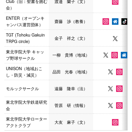
Club（旧：聖書を囲む
渡邉 蘭子（文）
会）
ENTER（オープンキ
齋藤 渉（教養）
ャンパス運営団体）
TGT (Tohoku Gakuin
金子 祥之（文）
TRPG circle)
東北学院大学 キャッ
一柳 貴博（地域）
プ野球サークル
UNISON（地域おこ
品田 光春（地域）
し・防災・減災）
モルックサークル
遠藤 隆幸（法）
東北学院大学鉄道研究
菅原 研（情報）
会
東北学院大学ローター
大友 麻子（文）
アクトクラブ