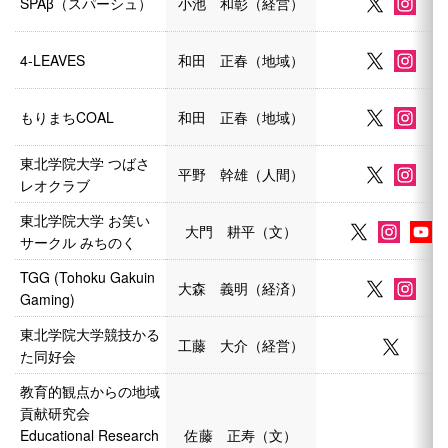
SPAβ（スパーシュ）
小池 和彰（経営）
4-LEAVES
和田 正春（地域）
もりまちCOAL
和田 正春（地域）
東北学院大学 つばさ
平野 幹雄（人間）
レオクラブ
東北学院大学 お笑い
大門 耕平（文）
サークル みちのく
TGG (Tohoku Gakuin
大森 義明（経済）
Gaming)
東北学院大学競技かる
工藤 大介（経営）
た同好会
教育的観点からの地域
貢献研究会
Educational Research
佐藤 正寿（文）