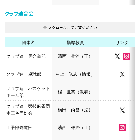
クラブ連合会
団体名
指導教員
リンク
クラブ連 居合道部
濱西 伸治（工）
クラブ連 卓球部
村上 弘志（情報）
クラブ連 バスケット
楊 世英（教養）
ボール部
クラブ連 競技麻雀団
横田 尚昌（法）
体三色同好会
工学部剣道部
濱西 伸治（工）