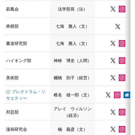
萩鳳会
法学部長（法）
将棋部
七海 雅人（文）
書道研究部
七海 雅人（文）
ハイキング部
神林 博史（人間）
美術部
棚橋 則子（経営）
プレクトラム・ソ
椎名 雄一郎（文）
サエティー
アレイ ウィルソン
邦芸部
（経済）
漫画研究会
楠 義彦（文）