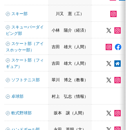
スキー部
川又 憲（工）
スキューバーダイ
小林 陽介（経済）
ビング部
スケート部（アイ
吉田 雄大（人間）
スホッケー部）
スケート部（フィ
吉田 雄大（人間）
ギュア）
ソフトテニス部
翠川 博之（教養）
卓球部
村上 弘志（情報）
軟式野球部
坂本 譲（人間）
ハンドボール部
永田 英明（文）