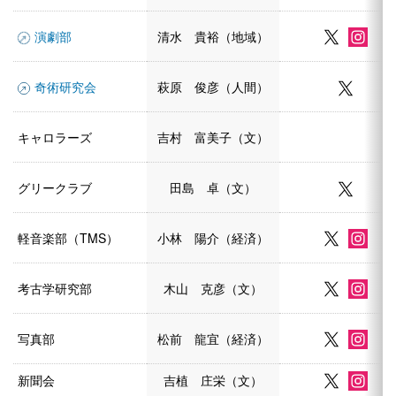
演劇部
清水 貴裕（地域）
奇術研究会
萩原 俊彦（人間）
キャロラーズ
吉村 富美子（文）
グリークラブ
田島 卓（文）
軽音楽部（TMS）
小林 陽介（経済）
考古学研究部
木山 克彦（文）
写真部
松前 龍宜（経済）
新聞会
吉植 庄栄（文）