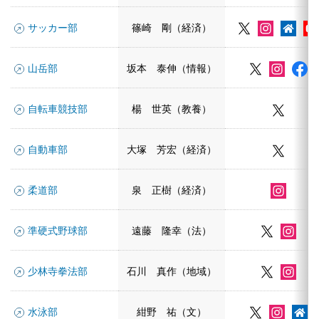
サッカー部
篠崎 剛（経済）
山岳部
坂本 泰伸（情報）
自転車競技部
楊 世英（教養）
自動車部
大塚 芳宏（経済）
柔道部
泉 正樹（経済）
準硬式野球部
遠藤 隆幸（法）
少林寺拳法部
石川 真作（地域）
水泳部
紺野 祐（文）