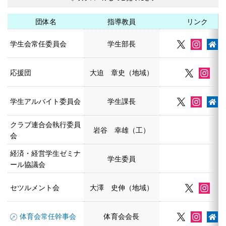
団体名
指導教員
リンク
学生会常任委員会
学生部長
応援団
大迫 章史（地域）
学生アルバイト委員会
学生課長
クラブ連合会執行委員
岩谷 幸雄（工）
会
経済・経営学生ゼミナ
学生委員
ール協議会
セツルメント会
大澤 史伸（地域）
体育会常任幹事会
体育会会長