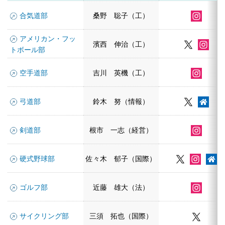
合気道部
桑野 聡子（工）
アメリカン・フッ
濱西 伸治（工）
トボール部
空手道部
吉川 英機（工）
弓道部
鈴木 努（情報）
剣道部
根市 一志（経営）
硬式野球部
佐々木 郁子（国際）
ゴルフ部
近藤 雄大（法）
サイクリング部
三須 拓也（国際）