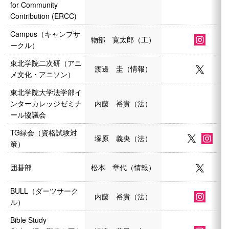
for Community
Contribution (ERCC)
Campus（キャンプサ
物部 寛太郎（工）
ークル）
東北学院二次研（アニ
渡邊 圭（情報）
メ文化・アニソン）
東北学院大学法学部イ
ンターカレッジゼミナ
内藤 裕貴（法）
ール協議会
TG緑会（資格試験対
塚原 義央（法）
策）
囲碁部
松本 章代（情報）
BULL（ダーツサーク
内藤 裕貴（法）
ル）
Bible Study