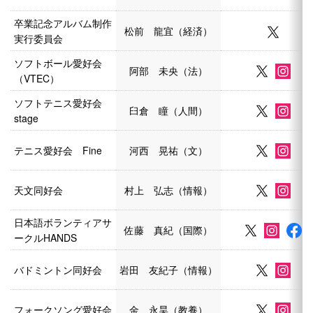
卒業記念アルバム制作
松前 龍宜（経済）
実行委員会
ソフトボール愛好会
阿部 未央（法）
（VTEC）
ソフトテニス愛好会
臼倉 瞳（人間）
stage
テニス愛好会 Fine
河西 晃祐（文）
天文同好会
村上 弘志（情報）
日本語ボランティアサ
佐藤 真紀（国際）
ークルHANDS
バドミントン同好会
岩田 友紀子（情報）
フォークソング愛好会
金 永昊（教養）