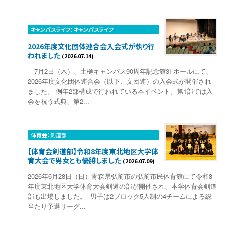
キャンパスライフ：キャンパスライフ
2026年度文化団体連合会入会式が執り行
われました
(2026.07.14)
7月2日（木）、土樋キャンパス90周年記念館3Fホールにて、
2026年度文化団体連合会（以下、文団連）の入会式が開催され
ました。 例年2部構成で行われている本イベント。第1部では入
会を祝う式典、第2...
体育会：剣道部
【体育会剣道部】令和8年度東北地区大学体
育大会で男女とも優勝しました
(2026.07.09)
2026年6月28日（日）青森県弘前市の弘前市民体育館にて令和8
年度東北地区大学体育大会剣道の部が開催され、本学体育会剣道
部も出場しました。 男子は2ブロック5人制の4チームによる総
当たり予選リーグ...