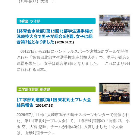
（13年振り）大浦 ...
体育会：水泳部
【体育会水泳部】第19回北部学生選手権水
泳競技大会で男子が総合5連覇、女子は総
合第3位となりました
(2026.07.21)
6月27日から28日にセントラルスポーツ宮城G21プールで開催
された「第19回北部学生選手権水泳競技大会」で、男子が総合5
連覇を果たし、女子は総合第3位となりました。 これにより9月
に行われる日本...
工学部体育部：剣道部
【工学部剣道部】第1回 東北剣士プレ大会
結果報告
(2026.07.16)
2026年7月11日に大崎市鳴子の鳴子スポーツセンターで開催され
た、第1回東北剣士プレ大会にて、工学部剣道部の「阿部 武、小
玉 空、大宮 悠暉」チームが団体3位に入賞しました！今大会
は、山形剣道サーク...