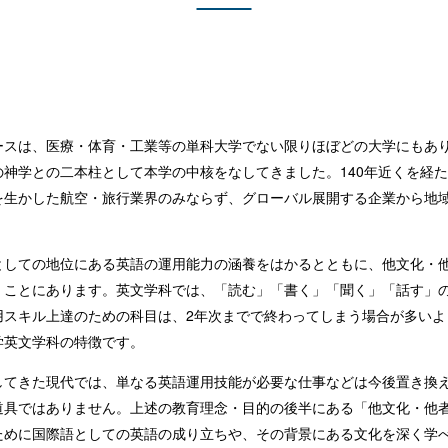
ースは、医療・体育・工業等の単科大学でない限りほぼどの大学にもあ
神学との二本柱として本学の中核をなしてきました。140年近くを経
を生かした航空・旅行業界のみならず、グローバル展開する企業から地
としての地位にある英語の運用能力の涵養をはかるとともに、他文化・
」ことにあります。英文学科では、「読む」「書く」「聞く」「話す」の
用スキル上達のための科目は、2年次までで終わってしまう場合が多いよ
学英文学科の特徴です。
してきた現代では、単なる英語運用技能が必要な仕事などは今後置き換
道具ではありません。上述の教育理念・目的の後半にある「他文化・他
ために国際語としての英語の成り立ちや、その背景にある文化を深く学べ