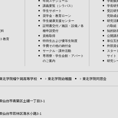
年間スケジュール
学術振
講義要覧（シラバス）
学長研
学生サポート
受託研
奨学金・教育ローン
究助成
学生健康支援センター
研究活
証明書交付／施設・設備／各
の取組
究科
種申請受付
知的財
資格取得
公開講
ト教育
特待生および優等生制度
単位互
学費その他の納付金
外部資
サークル・課外活動
スター
専用寮・学生会館・アパート
サイト
のご案内
研究シ
東北学院榴ケ岡高等学校
東北学院幼稚園
東北学院同窓会
宮城県仙台市青葉区土樋一丁目3-1
宮城県仙台市若林区清水小路3-1