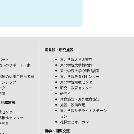
図書館・研究施設
ポート
東北学院大学図書館
動へのサポート（東
東北学院大学博物館
東北学院大学心理相談室
団体の採用ご担当者様
東北学院史資料センター
ーンシップ
東北学院宗教センター
ータ
研究・教育センター
訪問
研究所
体育施設・郊外教育施設
・地域連携
施設・設備利用
東北学院サテライトステーシ
携センター
ョン
携推進センター
礼拝堂とオルガン
研究者
留学・国際交流