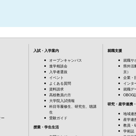
入試・入学案内
就職支援
オープンキャンパス
就職サ
進学相談会
県外活
入学者選抜
京）
イベント
企業・
よくある質問
インタ
資料請求
就職デ
高校教員の方
OBOG
大学院入試情報
研究・産学連携
科目等履修生、研究生、聴講
生
地域連
ター
受験ガイド
産学連
教員・
授業・学生生活
学術誌