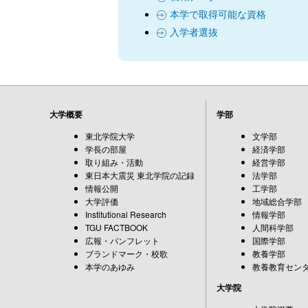
本学で取得可能な資格
入学者選抜
大学概要
学部
東北学院大学
文学部
学長の部屋
経済学部
取り組み・活動
経営学部
東日本大震災 東北学院の記録
法学部
情報公開
工学部
大学評価
地域総合学部
Institutional Research
情報学部
TGU FACTBOOK
人間科学部
広報・パンフレット
国際学部
ブランドマーク・校歌
教養学部
本学のあゆみ
教養教育セン
大学院