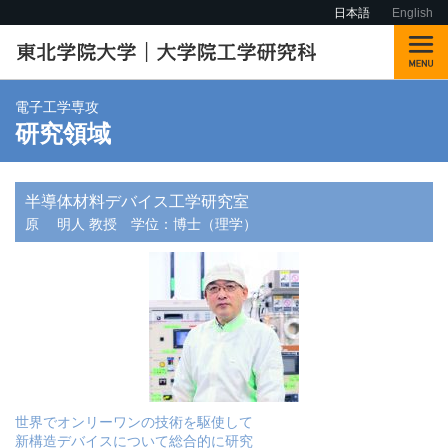
日本語
English
電子工学専攻
研究領域
半導体材料デバイス工学研究室
原 明人 教授
学位：博士（理学）
世界でオンリーワンの技術を駆使して
新構造デバイスについて総合的に研究