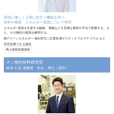
環境に優しく人間に役立つ機能を持つ
材料や物質、エネルギー資源について研究
エネルギ−資源を生産する触媒、電極などを安価な素材や手法で創製する。ま
た、その物性の根源を解明する。
グリーンエネルギー
次世代二次電池
サスティナブルマテリアル など
研究指導できる課程
博士課程前期課程
ナノ物性材料研究室
鈴木 仁志 准教授
学位：博士（理学）