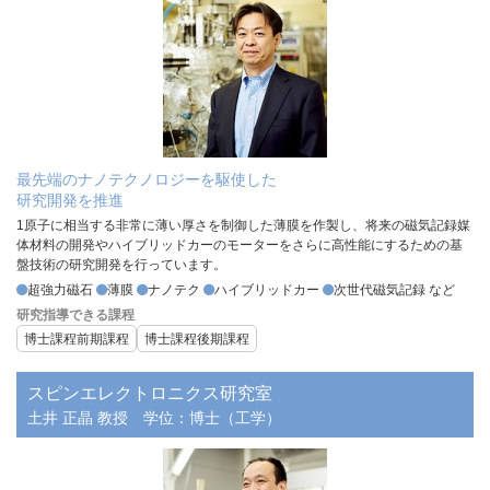
最先端のナノテクノロジーを駆使した
研究開発を推進
1原子に相当する非常に薄い厚さを制御した薄膜を作製し、将来の磁気記録媒
体材料の開発やハイブリッドカーのモーターをさらに高性能にするための基
盤技術の研究開発を行っています。
超強力磁石
薄膜
ナノテク
ハイブリッドカー
次世代磁気記録 など
研究指導できる課程
博士課程前期課程
博士課程後期課程
スピンエレクトロニクス研究室
土井 正晶 教授
学位：博士（工学）