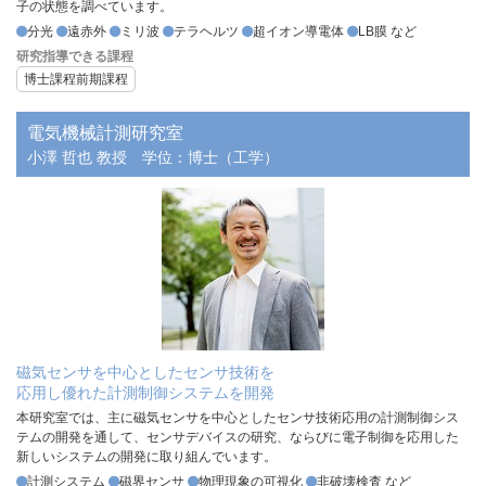
子の状態を調べています。
分光
遠赤外
ミリ波
テラヘルツ
超イオン導電体
LB膜 など
研究指導できる課程
博士課程前期課程
電気機械計測研究室
小澤 哲也 教授
学位：博士（工学）
磁気センサを中心としたセンサ技術を
応用し優れた計測制御システムを開発
本研究室では、主に磁気センサを中心としたセンサ技術応用の計測制御シス
テムの開発を通して、センサデバイスの研究、ならびに電子制御を応用した
新しいシステムの開発に取り組んでいます。
計測システム
磁界センサ
物理現象の可視化
非破壊検査 など