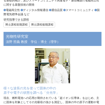
る基礎的検討，及びスマートコミュニティ関連電子・通信機器の電磁両立性
に関する基盤技術の開発
電磁両立性
ディジタル情報通信
通信品質
スマートコミュニティ
国
際電気標準会議 など
研究指導できる課程
博士課程前期課程
博士課程後期課程
光物性研究室
淡野 照義 教授
学位：博士（理学）
様々な波長の光を使って固体の中の
原子や電子の状態を調べる「分光学」
現在、燃料電池への応用が期待されている「超イオン伝導体」をはじめ、主
に固体を対象としてその光吸収の強さを測定し、固体の中の原子の運動や電