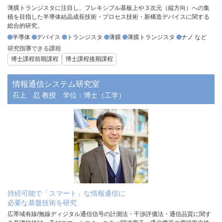
薄膜トランジスタに注目し、
フレキシブル基板上や３次元（縦方向）への集
積を目指した半導体結晶成長技術・プロセス技術・
新構造デバイスに関する
総合的研究。
半導体
デバイス
トランジスタ
薄膜
薄膜トランジスタ
ナノ など
研究指導できる課程
博士課程前期課程
博士課程後期課程
情報通信システム研究室
石上 忍 教授
学位：博士（工学）
持続可能で「スマート」な情報通信に
必要な基盤技術を研究
広帯域有線/無線ディジタル通信信号の計測法・干渉評価法・通信品質に関す