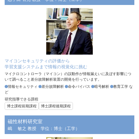
マイコンセキュリティの評価から
学習支援システムまで情報の視覚化に挑む
マイクロコントローラ（マイコン）の誤動作が情報漏えいに及ぼす影響につ
いて調べること差分故障解析装置の開発を行っています。
情報セキュリティ
差分故障解析
命令バイパス
暗号解析
教育工学 な
ど
研究指導できる課程
博士課程前期課程
博士課程後期課程
磁性材料研究室
嶋 敏之 教授
学位：博士（工学）