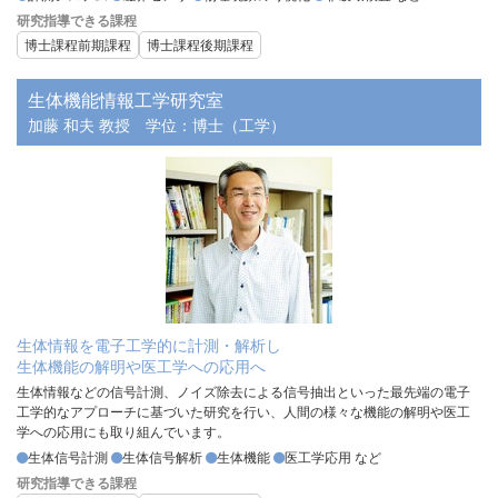
研究指導できる課程
博士課程前期課程
博士課程後期課程
生体機能情報工学研究室
加藤 和夫 教授
学位：博士（工学）
生体情報を電子工学的に計測・解析し
生体機能の解明や医工学への応用へ
生体情報などの信号計測、ノイズ除去による信号抽出といった最先端の電子
工学的なアプローチに基づいた研究を行い、人間の様々な機能の解明や医工
学への応用にも取り組んでいます。
生体信号計測
生体信号解析
生体機能
医工学応用 など
研究指導できる課程