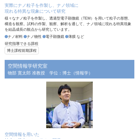
実際にナノ粒子を作製し、ナノ領域に
現れる特異な現象について研究
様々なナノ粒子を作製し、透過型電子顕微鏡（TEM）を用いて粒子の形態、
構造を観察。試料の作製、観察、解析を通して、ナノ領域に現れる特異現象
を結晶成長の観点から研究しています。
ナノ材料
ナノ物性
電子顕微鏡
薄膜 など
研究指導できる課程
博士課程前期課程
空間情報学研究室
物部 寛太郎 准教授
学位：博士（情報学）
空間情報を用いた