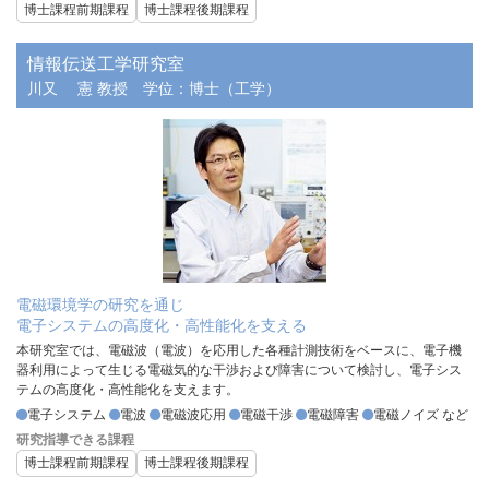
博士課程前期課程
博士課程後期課程
情報伝送工学研究室
川又 憲 教授
学位：博士（工学）
電磁環境学の研究を通じ
電子システムの高度化・高性能化を支える
本研究室では、電磁波（電波）を応用した各種計測技術をベースに、電子機
器利用によって生じる電磁気的な干渉および障害について検討し、電子シス
テムの高度化・高性能化を支えます。
電子システム
電波
電磁波応用
電磁干渉
電磁障害
電磁ノイズ など
研究指導できる課程
博士課程前期課程
博士課程後期課程