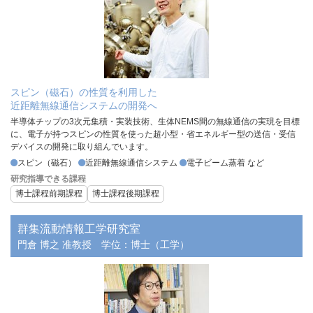
スピン（磁石）の性質を利用した
近距離無線通信システムの開発へ
半導体チップの3次元集積・実装技術、生体NEMS間の無線通信の実現を目標
に、電子が持つスピンの性質を使った超小型・省エネルギー型の送信・受信
デバイスの開発に取り組んでいます。
スピン（磁石）
近距離無線通信システム
電子ビーム蒸着 など
研究指導できる課程
博士課程前期課程
博士課程後期課程
群集流動情報工学研究室
門倉 博之 准教授
学位：博士（工学）