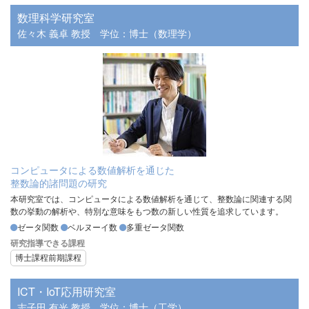
数理科学研究室
佐々木 義卓 教授
学位：博士（数理学）
コンピュータによる数値解析を通じた
整数論的諸問題の研究
本研究室では、コンピュータによる数値解析を通じて、整数論に関連する関
数の挙動の解析や、特別な意味をもつ数の新しい性質を追求しています。
ゼータ関数
ベルヌーイ数
多重ゼータ関数
研究指導できる課程
博士課程前期課程
ICT・IoT応用研究室
志子田 有光 教授
学位：博士（工学）