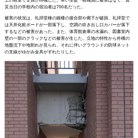
災当日の学校内の宿泊者は700名だった。
被害の状況は、礼拝堂棟の鐘楼の接合部や廊下が破損、礼拝堂で
は天井化粧ボードが一部落下し、空調の吹き出し口カバーが落下
するなどの被害があった。また、体育館倉庫の水漏れ、図書室内
壁の一部のクラックなどの被害が生じた。立地の特性から外構の
地盤沈下や地割れが見られ、それに伴いグラウンドの防球ネット
の支線がゆがみ金具がずれたりした。