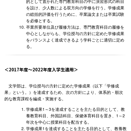
的として置かれた専門教育科目の中に演習形式の科目
を設け、少人数による双方向の学修を行う。学修成果
の総括的評価を行うために、卒業論文または卒業試験
を必修とする。
卒業所要単位及び履修方法は、専門教育科目の履修を
中心としながらも、学位授与の方針に定めた学修成果
をバランスよく達成できるよう学科ごとに適切に定め
る。
2017年度〜2022年度入学生適用
文学部は、学位授与の方針に定めた学修成果（以下「学修成
果」という。）を達成するため、次の方針により、体系的・順次
的な教育課程を編成・実施する。
学修成果1～3を達成することを主たる目的として、教
養教育科目、外国語科目、保健体育科目を置き、1～2
年次を中心に授業科目を配当する。
学修成果1を達成することを主たる目的として、教養教