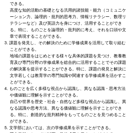
できる。
高度な知的活動の基礎となる汎用的諸技能・能力（コミュニケ
ーション力、論理的・批判的思考力、情報リテラシー、数理リ
テラシーなど）及び英語力を身につけ、活用することができ
る。特に、ものごとを論理的・批判的に考え、それを口頭や文
章で表現することができる。
課題を発見し、その解決のために学修成果を活用して取り組む
ことができる。
地域の課題をはじめとする様々な具体的課題を見つけ、教養教
育及び専門分野の学修成果を総合的に活用することでその課題
の解決案を提示することができる。特に、課題の発見と解決に
文学若しくは教育学の専門知識や関連する学修成果を活かすこ
とができる。
ものごとを広く多様な視点から認識し、異なる認識・思考方法
や価値観に理解を示すことができる。
自己や世界を歴史・社会・自然など多様な視点から認識し、異
なる認識や思考方法、異なる価値観に理解を示すことができ
る。特に、創造的な批判精神をもってものごとを見つめること
ができる。
文学部においては、次の学修成果を示すことができる。