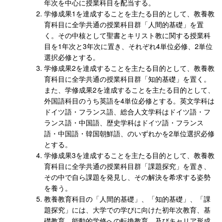
年次を中心に授業科目を配当する。
学修成果1を達成することを主たる目的として、教養教
育科目に全学共通の授業科目群「人間的基礎」を置
く。その中核として聖書とキリスト教に関する授業科
目を1年次と3年次に置き、それぞれ4単位必修、2単位
選択必修とする。
学修成果2を達成することを主たる目的として、教養教
育科目に全学共通の授業科目群「知的基礎」を置く。
また、学修成果2を達成することを主たる目的として、
外国語科目のうち英語を4単位必修とする。英文学科は
ドイツ語・フランス語、総合人文学科はドイツ語・フ
ランス語・中国語、歴史学科はドイツ語・フランス
語・中国語・韓国朝鮮語、のいずれかを2単位選択必修
とする。
学修成果3を達成することを主たる目的として、教養教
育科目に全学共通の授業科目群「課題探究」を置き、
その中で自ら課題を発見し、その解決を希求する姿勢
を養う。
教養教育科目の「人間的基礎」、「知的基礎」、「課
題探究」には、大学での学びに向けた初年次教育、基
礎教育、能動的学修への転換教育、及びキャリア形成