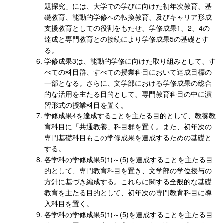
題探究」には、大学での学びに向けた初年次教育、基
礎教育、能動的学修への転換教育、及びキャリア形成
支援教育としての役割をもたせ、学修成果1、2、4の
達成と専門教育との接続により学修成果5の基礎とす
る。
学修成果3は、能動的学修に向けた取り組みとして、す
べての科目群、すべての授業科目において達成目標の
一部となる。さらに、文学部における学修成果の総合
的な活用を主たる目的として、専門教育科目の中に演
習形式の授業科目を置く。
学修成果4を達成することを主たる目的として、教養教
育科目に「共通教養」科目群を置く。また、初年次の
専門基礎科目もこの学修成果を達成するための基礎と
する。
各学科の学修成果5(1)～(5)を達成することを主たる目
的として、専門教育科目を置き、文学部の学位授与の
方針に基づき編成する。これらに関する全般的な基礎
教育を主たる目的として、初年次の専門教育科目に導
入科目を置く。
各学科の学修成果5(1)～(5)を達成することを主たる目