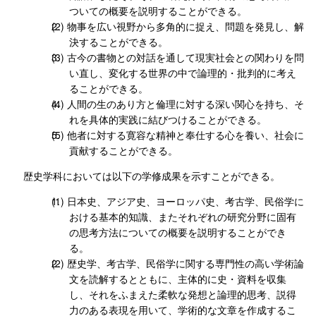
ついての概要を説明することができる。
物事を広い視野から多角的に捉え、問題を発見し、解
決することができる。
古今の書物との対話を通して現実社会との関わりを問
い直し、変化する世界の中で論理的・批判的に考え
ることができる。
人間の生のあり方と倫理に対する深い関心を持ち、そ
れを具体的実践に結びつけることができる。
他者に対する寛容な精神と奉仕する心を養い、社会に
貢献することができる。
歴史学科においては以下の学修成果を示すことができる。
日本史、アジア史、ヨーロッパ史、考古学、民俗学に
おける基本的知識、またそれぞれの研究分野に固有
の思考方法についての概要を説明することができ
る。
歴史学、考古学、民俗学に関する専門性の高い学術論
文を読解するとともに、主体的に史・資料を収集
し、それをふまえた柔軟な発想と論理的思考、説得
力のある表現を用いて、学術的な文章を作成するこ