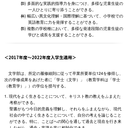
多面的な実践的指導力を身につけ、多様な児童生徒の
一人ひとりに寄り添うことができる。
幅広い異文化理解・国際理解に基づいて、小学校での
英語教育に力を発揮することができる。
複数の学校種において、多様な発達段階の児童生徒の
学びと成長を支援することができる。
2017年度〜2022年度入学生適用
文学部は、所定の履修細則に従って卒業所要単位124を修得し、
次の学修成果をあげた者に「学士（文学）」（教育学科は「学士
（教育学）」）の学位を授与する。
現代をよく生きることについて、キリスト教の教えをふまえた
考察ができる。
聖書がもつ今日的意義を理解し、それらをふまえながら、現代
社会の中でよく生きることについて、自分の考えを論じること
ができる。特に、ことばへの関心を通して過去と現在を行き来
しながら、通念・常識を常に相対化できる。