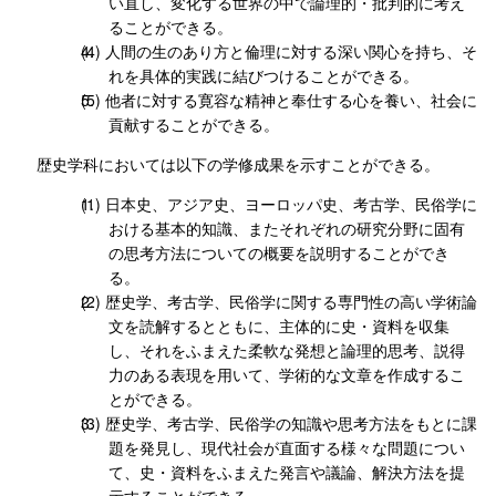
い直し、変化する世界の中で論理的・批判的に考え
ることができる。
人間の生のあり方と倫理に対する深い関心を持ち、そ
れを具体的実践に結びつけることができる。
他者に対する寛容な精神と奉仕する心を養い、社会に
貢献することができる。
歴史学科においては以下の学修成果を示すことができる。
日本史、アジア史、ヨーロッパ史、考古学、民俗学に
おける基本的知識、またそれぞれの研究分野に固有
の思考方法についての概要を説明することができ
る。
歴史学、考古学、民俗学に関する専門性の高い学術論
文を読解するとともに、主体的に史・資料を収集
し、それをふまえた柔軟な発想と論理的思考、説得
力のある表現を用いて、学術的な文章を作成するこ
とができる。
歴史学、考古学、民俗学の知識や思考方法をもとに課
題を発見し、現代社会が直面する様々な問題につい
て、史・資料をふまえた発言や議論、解決方法を提
示することができる。