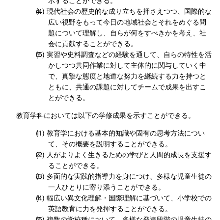
現代社会の歴史的な成り立ちを押さえつつ、国際的な
広い視野をもって今日の地域社会とそれをめぐる問
題について理解し、自らが何をすべきかを考え、社
会に貢献することができる。
実習や史料調査などの経験を通して、自らの特性を活
かしつつ共同作業に対して主体的に関与していく中
で、真摯な態度と地道な努力を継続する力を持つと
ともに、共通の課題に対してチームで成果を出すこ
とができる。
教育学科においては以下の学修成果を示すことができる。
教育学における基本的知識や固有の思考方法につい
て、その概要を説明することができる。
人がよりよく生きるための学びと人間的成長を支援す
ることができる。
多面的な実践的指導力を身につけ、多様な児童生徒の
一人ひとりに寄り添うことができる。
幅広い異文化理解・国際理解に基づいて、小学校での
英語教育に力を発揮することができる。
複数の学校種において、多様な発達段階の児童生徒の