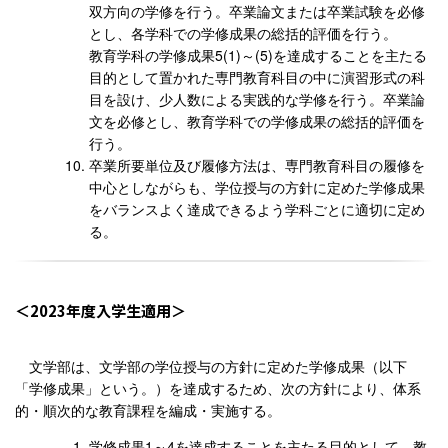
双方向の学修を行う。卒業論文または卒業試験を必修
とし、各学科での学修成果の総括的評価を行う。
教育学科の学修成果5(1)～(5)を達成することを主たる
目的として置かれた専門教育科目の中に演習形式の科
目を設け、少人数による実践的な学修を行う。卒業論
文を必修とし、教育学科での学修成果の総括的評価を
行う。
卒業所要単位及び履修方法は、専門教育科目の履修を
中心としながらも、学位授与の方針に定めた学修成果
をバランスよく達成できるよう学科ごとに適切に定め
る。
2023年度入学生適用
文学部は、文学部の学位授与の方針に定めた学修成果（以下
「学修成果」という。）を達成するため、次の方針により、体系
的・順次的な教育課程を編成・実施する。
学修成果1～4を達成することを主たる目的として、教