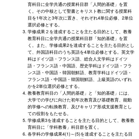
育科目に全学共通の授業科目群「人間的基礎」を置
く。その中核として聖書とキリスト教に関する授業科
目を1年次と3年次に置き、それぞれ4単位必修、2単位
選択必修とする。
学修成果２を達成することを主たる目的として、教養
教育科目に全学共通の授業科目群「知的基礎」を置
く。また、学修成果2を達成することを主たる目的とし
て、外国語科目のうち英語を4単位必修とする。英文学
科はドイツ語・フランス語、総合人文学科はドイツ
語・フランス語・中国語、歴史学科はドイツ語・フラ
ンス語・中国語・韓国朝鮮語、教育学科はドイツ語・
フランス語・中国語・韓国朝鮮語、上級英語のいずれ
かを2単位選択必修とする。
教養教育科目の「人間的基礎」と「知的基礎」には、
大学での学びに向けた初年次教育及び基礎教育、能動
的学修への転換教育、及びキャリア形成支援教育とし
ての役割をもたせる。
学修成果3を達成することを主たる目的として、教養教
育科目に「学科教養」科目群を置く。
各学科の学修成果4(1)～(5)を達成することを主たる目