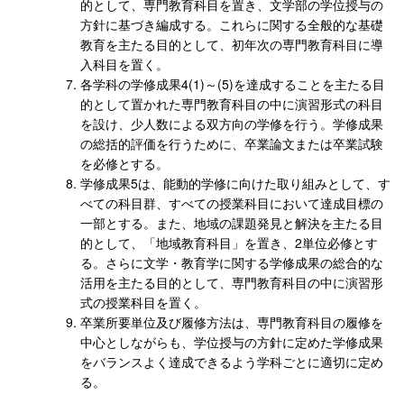
的として、専門教育科目を置き、文学部の学位授与の
方針に基づき編成する。これらに関する全般的な基礎
教育を主たる目的として、初年次の専門教育科目に導
入科目を置く。
各学科の学修成果4(1)～(5)を達成することを主たる目
的として置かれた専門教育科目の中に演習形式の科目
を設け、少人数による双方向の学修を行う。学修成果
の総括的評価を行うために、卒業論文または卒業試験
を必修とする。
学修成果5は、能動的学修に向けた取り組みとして、す
べての科目群、すべての授業科目において達成目標の
一部とする。また、地域の課題発見と解決を主たる目
的として、「地域教育科目」を置き、2単位必修とす
る。さらに文学・教育学に関する学修成果の総合的な
活用を主たる目的として、専門教育科目の中に演習形
式の授業科目を置く。
卒業所要単位及び履修方法は、専門教育科目の履修を
中心としながらも、学位授与の方針に定めた学修成果
をバランスよく達成できるよう学科ごとに適切に定め
る。