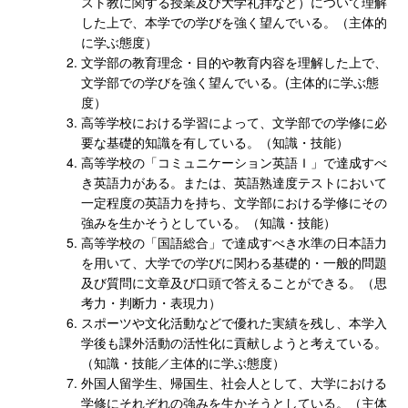
スト教に関する授業及び大学礼拝など）について理解
した上で、本学での学びを強く望んでいる。（主体的
に学ぶ態度）
文学部の教育理念・目的や教育内容を理解した上で、
文学部での学びを強く望んでいる。(主体的に学ぶ態
度）
高等学校における学習によって、文学部での学修に必
要な基礎的知識を有している。（知識・技能）
高等学校の「コミュニケーション英語Ｉ」で達成すべ
き英語力がある。または、英語熟達度テストにおいて
一定程度の英語力を持ち、文学部における学修にその
強みを生かそうとしている。（知識・技能）
高等学校の「国語総合」で達成すべき水準の日本語力
を用いて、大学での学びに関わる基礎的・一般的問題
及び質問に文章及び口頭で答えることができる。（思
考力・判断力・表現力）
スポーツや文化活動などで優れた実績を残し、本学入
学後も課外活動の活性化に貢献しようと考えている。
（知識・技能／主体的に学ぶ態度）
外国人留学生、帰国生、社会人として、大学における
学修にそれぞれの強みを生かそうとしている。（主体