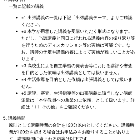
一覧に記載の講義
※1 出張講義の一覧は下記「出張講義テーマ」よりご確認
ください。
※2 本学が用意した講義を受講いただく形式になります。
ただし、当該講義と同日に行われる講義内容の振り返り等
を行うためのディスカッション等の実施は可能です。な
お、講師の予定や講義内容によって実施が難しいことがあ
ります。
※3 高校生による自主学習の発表会等における講評や審査
を目的とした依頼は出張講義としては扱いません。
※4 生活指導を目的とした依頼は出張講義としては扱いま
せん。
※5 講評、審査、生活指導等の出張講義に該当しない講師
派遣は「本学教員への兼業のご依頼」として扱います。詳
細は「11. その他」をご確認ください。
講義時間
原則として講義時間の合計を120分以内としてください。講義時
間が120分を超える場合はお申込みをお断りすることがありま
す。講義時間に含まれる内容は以下です。