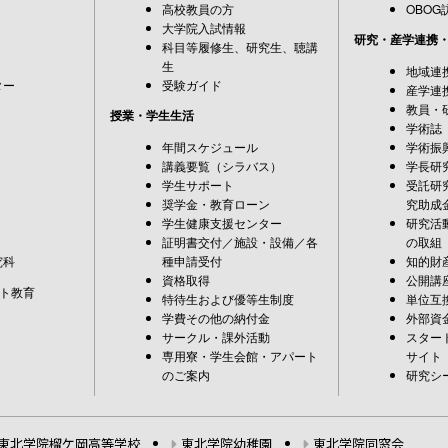
高校教員の方
OBOG
大学院入試情報
研究・産学連携
科目等履修生、研究生、聴講
生
地域連
ター
受験ガイド
産学連
教員・
授業・学生生活
学術誌
年間スケジュール
学術振
講義要覧（シラバス）
学長研
学生サポート
受託研
奨学金・教育ローン
究助成
学生健康支援センター
研究活
証明書交付／施設・設備／各
の取組
究科
種申請受付
知的財
資格取得
公開講
ト教育
特待生および優等生制度
単位互
学費その他の納付金
外部資
サークル・課外活動
スター
専用寮・学生会館・アパート
サイト
のご案内
研究シ
東北学院榴ケ岡高等学校
東北学院幼稚園
東北学院同窓会