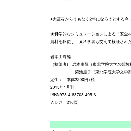
●大震災からまもなく2年になろうとする今
★科学的なシミュレーションによる「安全
資料を駆使し、又科学者も交えて検証され
岩本由輝編
（執筆者) 岩本由輝（東北学院大学名誉
菊池慶子（東北学院大学文学部歴史学
定価： 本体2200円+税
2013年1月刊
ISBN978-4-88708-405-6
Ａ５判 216頁