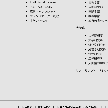
Institutional Research
情報学部
TGU FACTBOOK
人間科学部
広報・パンフレット
国際学部
ブランドマーク・校歌
教養学部
本学のあゆみ
教養教育セン
大学院
大学院概要
文学研究科
経済学研究科
経営学研究科
法学研究科
工学研究科
人間情報学研
リスキリング・リカレン
学校法人東北学院
東北学院中学校・高等学校