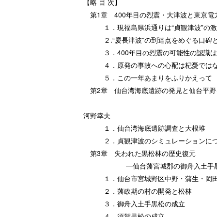
【略 目 次】
第1章 400年目の烈震・大津波と東京電
１．現福島県浜通りは“貞観津波”の激
２.“慶長津波”の到達点をめぐる口碑
３．400年目の烈震の可能性の認識は
４．原発の事故への心配は杞憂ではな
５．この一年あまりをふりかえって
第2章 仙台湾海底遺跡の発見と仙台平野を
・・・
河野幸夫
１．仙台湾海底遺跡調査と大根堆
２．貞観津波のシミュレーションにつ
第3章 失われた黒松林の歴史復元
―仙台藩宮城郡の御舟入土手黒松・須
１．仙台市宮城野区中野・蒲生・岡田
２．藩政期の村の開発と松林
３．御舟入土手黒松の成立
４．須賀黒松の成立