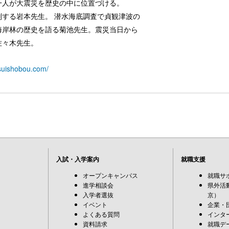
が大震災を歴史の中に位置づける。
る岩本先生。 潜水海底調査で貞観津波の
林の歴史を語る菊池先生。震災当日から
々木先生。
usuishobou.com/
入試・入学案内
就職支援
オープンキャンパス
就職サ
進学相談会
県外活
入学者選抜
京）
イベント
企業・
よくある質問
インタ
資料請求
就職デ