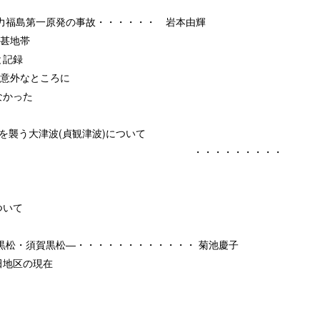
力福島第一原発の事故・・・・・・ 岩本由輝
甚地帯
と記録
意外なところに
かった
襲う大津波(貞観津波)について
・・・・・・
いて
賀黒松―・・・・・・・・・・・・ 菊池慶子
地区の現在