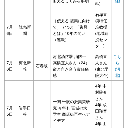
耐えるしくみを解明
経)
科)
石塚直
［伝える 復興に向け
樹特任
7月
読売新
て］（158）「復興
准教授
6日
聞
とは」10年の問い
(地域連
（連載）
携セン
ター)
河北消防署 消防士
高橋直
こち
7月
河北新
高橋直人さん（24）
人さん
ら
石巻版
6日
報
命と向き合う責任痛
(東北学
(河
感
院大卒)
北)
4年 中
村駿介
さん
一関 千厩の振興策研
4年 成
7月
岩手日
究 今年も 宮城の大
田翔音
5日
報
学生 商店街再生へア
さん
イデア
4年 山