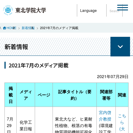
Language
Search
HOME
新着情報
2021年7月のメディア掲載
新着情報
2021年7月のメディア掲載
2021年07月29日
掲
メディ
記事タイトル（要
関連部
載
ページ
関連
ア
約）
署等
日
宮内啓
こち
7月
東北大など、ヒ素耐
介教授
化学工
ら
29
性植物、根茎の有毒
(環境建
業日報
(大
日
物質調節機能可視化
設工学