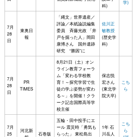
学)
科)
「縄文」世界遺産／
評論／本紙論説編集
佐川正
7月
東奥日
委員 斉藤光政 「井
敏教授
28
報
戸を掘った人」岡田
(歴史学
日
康博さん 国外遺跡
科)
研究 “勝因”に
8月21日（土）オン
ライン教育フォーラ
ム「変わる学校教
保志悦
7月
PR
育！～探究学習で生
宏さん
こち
28
TIMES
徒の学ぶ姿勢が変わ
(東北学
ら
日
る～」を開催！クラ
院大卒)
ーク記念国際高等学
校主催
五輪・田中投手にエ
こち
7月
ール 震災時「勇気も
1年 石
河北新
ら
25
石巻版
らった」 東松島出
川岳人
報
(河