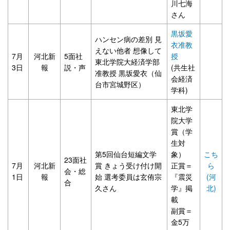
川七海
さん
黒坂愛
ハンセン病の差別 見
衣准教
えない他者 想像して
7月
河北新
5面社
授
東北学院大経済学部
3日
報
説・声
(共生社
准教授 黒坂愛衣（仙
会経済
台市宮城野区）
学科)
東北学
院大学
賞（学
生対
第5回仙台短編文学
象）
こち
23面社
7月
河北新
賞 きょう受け付け開
正賞＝
ら
会・総
1日
報
始 選考委員は玄侑宗
『震災
(河
合
久さん
学』掲
北)
載
副賞＝
金5万