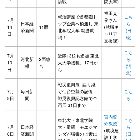
挑戦
院大卒)
福田克
就活講座で首都圏ト
こち
7月
俊さん
日本経
ップ企業へ橋渡し 東
ら
14
11面
(就職キ
済新聞
北学院大学 就勝就
(日
日
ャリア
喝！
経)
支援課)
こち
7月
近隣13校も追加 東北
河北新
2面総
ら
10
大大学接種、17日か
報
合
(河
日
ら
北)
戦災復興展- 語り継
7月
毎日新
ぐ仙台空襲の記憶
こち
8日
聞
戦災復興記念館で企
ら
画展 31日まで
宮内啓
東北大・東北学院
こち
介教授
7月
日本経
大・量研、モエジマ
ら
(環境建
8日
済新聞
シダが猛毒のヒ素に
(日
設工学