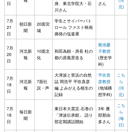
日
身、東北学院大・石
さん
北)
川さん
7月
学生とサイバーパト
朝日新
20面宮
21
ロール ファスト映画
聞
城
日
摘発の塩釜署
菊池慶
7月
河北新
10面文
和田為頼・房長 杜の
子教授
20
報
化
都の原風景造る
(歴史学
日
科)
大津波と里浜の自然
平吹喜
こち
7月
河北新
7面社
誌 岡浩平 平吹喜彦
彦教授
ら
18
報
説・声
編 よみがえる植生の
(地域構
(河
日
記録
想学科)
北)
こち
7月
東日本大震災-石巻の
3年 雁
毎日新
ら
18
「津波伝承館」 語り
部那由
聞
(毎
日
部定期講話開始
多さん
日)