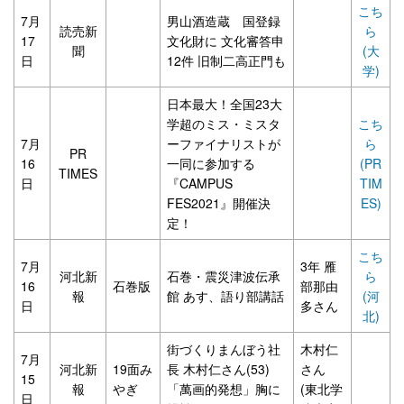
こち
7月
男山酒造蔵 国登録
読売新
ら
17
文化財に 文化審答申
聞
(大
日
12件 旧制二高正門も
学)
日本最大！全国23大
学超のミス・ミスタ
こち
7月
ーファイナリストが
ら
PR
16
一同に参加する
(PR
TIMES
日
『CAMPUS
TIM
FES2021』開催決
ES)
定！
こち
7月
3年 雁
河北新
石巻・震災津波伝承
ら
16
石巻版
部那由
報
館 あす、語り部講話
(河
日
多さん
北)
街づくりまんぼう社
木村仁
7月
河北新
19面み
長 木村仁さん(53)
さん
15
報
やぎ
「萬画的発想」胸に
(東北学
日