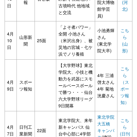
報
院大博物
(河
日
古墳時代 他地域
館学芸
北)
と交流
員)
「よそ者パワー」
小池勇輝
こち
4月
全開 小池さん
山形新
さん
ら
10
25面
（米沢出身）、被
聞
(東北学
(山
日
災地の宮城・七ケ
院大卒)
形)
浜でノリ養殖
【大学野球】東北
こち
学院大、小技と機
4年 三浦
ら
動力を武器にスモ
4月
スポー
啓太さん
（ス
ールベースボール
9日
ツ報知
4年 菊地
ポー
で勝つ・・・仙台
洸慶さん
ツ報
六大学野球リーグ
知）
9日開幕
東北学院
東北学院大、来年
こち
大五橋
4月
日刊工
新キャンパス 仙
ら
22面
キャンパ
7日
業新聞
台中心部に4学部
(日刊
ス
(建設