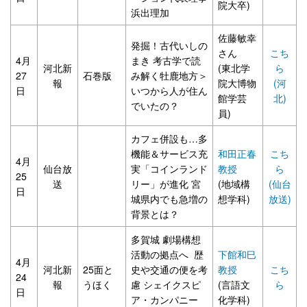
院大卒)
浜出理加
佐藤敏幸
発掘！古代いしの
さん
こち
4月
まき 考古学で読
河北新
(東北学
ら
27
石巻版
み解く牡鹿地方＞
報
院大博物
(河
日
いつから人が住ん
館学芸
北)
でいたの？
員)
カフェ併設も…多
機能＆サービス充
和田正春
こち
4月
仙台放
実「コインランド
教授
ら
25
送
リー」が進化 宮
(地域構
(仙台
日
城県内でも急増の
想学科)
放送)
背景とは？
多賀城 劇場構想
活動の拠点へ 歴
下館和巳
4月
河北新
25面と
史や交通の便を考
教授
こち
24
報
うほく
慮 シェイクスピ
(言語文
ら
日
ア・カンパニー
化学科)