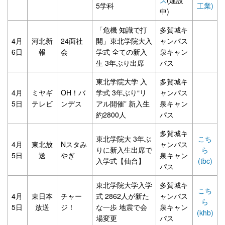
5学科
工業)
中)
「危機 知識で打
多賀城キ
4月
河北新
24面社
開」東北学院大入
ャンパス
6日
報
会
学式 全ての新入
泉キャン
生 3年ぶり出席
パス
東北学院大学 入
多賀城キ
4月
ミヤギ
OH！バ
学式 3年ぶり“リ
ャンパス
5日
テレビ
ンデス
アル開催” 新入生
泉キャン
約2800人
パス
多賀城キ
東北学院大 3年ぶ
こち
4月
東北放
Nスタみ
ャンパス
りに新入生出席で
ら
5日
送
やぎ
泉キャン
入学式【仙台】
(tbc)
パス
東北学院大学入学
多賀城キ
こち
4月
東日本
チャー
式 2862人が新た
ャンパス
ら
5日
放送
ジ！
な一歩 地震で会
泉キャン
(khb)
場変更
パス