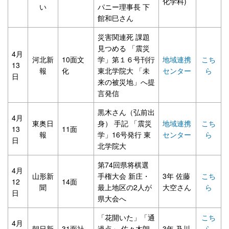
化学科)
い
パニー理事長 下
館和巳さん
災害関連死 課題
見つめる 「震災
4月
河北新
10面文
学」第１６号刊行
地域連携
こち
13
報
化
東北学院大 「未
センター
ら
日
来の被災地」へ提
言発信
黒木さん（弘前出
4月
東奥日
身） 手記 「震災
地域連携
こち
13
11面
報
学」16号発行 東
センター
ら
日
北学院大
第74回県将棋選
4月
山形新
手権大会 新庄・
3年 佐藤
こち
12
14面
聞
最上地区の2人が
大空さん
ら
日
県大会へ
「花開いた」「通
こち
4月
朝日新
31面社
過点」 佐々木朗
3年 及川
ら