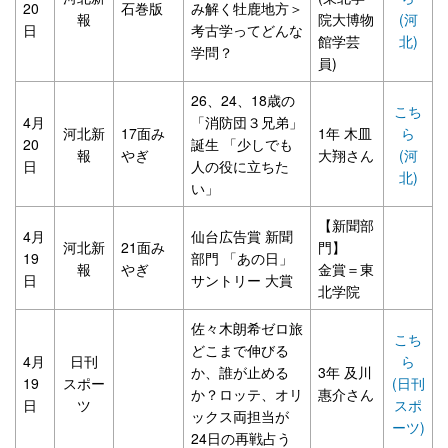
20
石巻版
み解く牡鹿地方＞
報
院大博物
(河
日
考古学ってどんな
館学芸
北)
学問？
員)
26、24、18歳の
こち
4月
「消防団３兄弟」
河北新
17面み
1年 木皿
ら
20
誕生 「少しでも
報
やぎ
大翔さん
(河
日
人の役に立ちた
北)
い」
【新聞部
4月
仙台広告賞 新聞
河北新
21面み
門】
19
部門 「あの日」
報
やぎ
金賞＝東
日
サントリー 大賞
北学院
佐々木朗希ゼロ旅
こち
どこまで伸びる
4月
日刊
ら
か、誰が止める
3年 及川
19
スポー
(日刊
か？ロッテ、オリ
惠介さん
日
ツ
スポ
ックス両担当が
ーツ)
24日の再戦占う