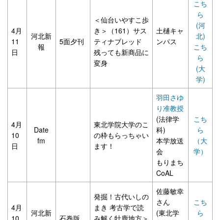
こち
ら
＜仙台いやすこ歩
(河
4月
き＞（161）サス
土樋キャ
河北新
北)
11
5面夕刊
ティナブレッド
ンパス
報
こち
日
残っても新商品に
ら
変身
(大
学)
羽田さゆ
り准教授
(法律学
こち
4月
東北学院大学のこ
Date
科)
ら
10
の枠もらっちゃい
fm
本学放送
（大
日
ます！
会
学）
もりまち
CoAL
佐藤敏幸
発掘！古代いしの
さん
こち
4月
まき 考古学で読
河北新
(東北学
ら
10
石巻版
み解く牡鹿地方＞