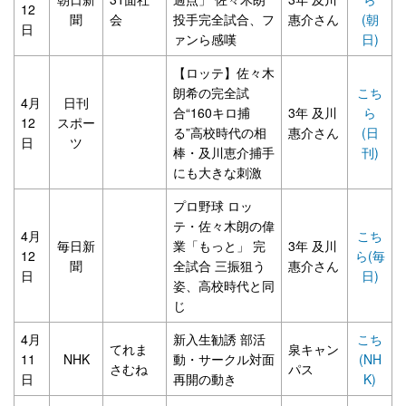
12
聞
会
投手完全試合、フ
惠介さん
(朝
日
ァンら感嘆
日)
【ロッテ】佐々木
朗希の完全試
こち
4月
日刊
合“160キロ捕
3年 及川
ら
12
スポー
る”高校時代の相
惠介さん
(日
日
ツ
棒・及川恵介捕手
刊)
にも大きな刺激
プロ野球 ロッ
テ・佐々木朗の偉
4月
こち
毎日新
業「もっと」 完
3年 及川
12
ら(毎
聞
全試合 三振狙う
惠介さん
日
日)
姿、高校時代と同
じ
4月
新入生勧誘 部活
こち
てれま
泉キャン
11
NHK
動・サークル対面
(NH
さむね
パス
日
再開の動き
K)