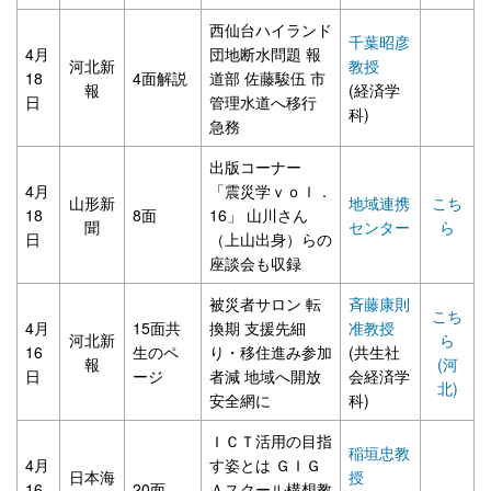
西仙台ハイランド
千葉昭彦
4月
団地断水問題 報
河北新
教授
18
4面解説
道部 佐藤駿伍 市
報
(経済学
日
管理水道へ移行
科)
急務
出版コーナー
4月
「震災学ｖｏｌ．
山形新
地域連携
こち
18
8面
16」 山川さん
聞
センター
ら
日
（上山出身）らの
座談会も収録
被災者サロン 転
斉藤康則
こち
4月
15面共
換期 支援先細
准教授
河北新
ら
16
生のペ
り・移住進み参加
(共生社
報
(河
日
ージ
者減 地域へ開放
会経済学
北)
安全網に
科)
ＩＣＴ活用の目指
稲垣忠教
4月
す姿とは ＧＩＧ
日本海
授
16
20面
Ａスクール構想教