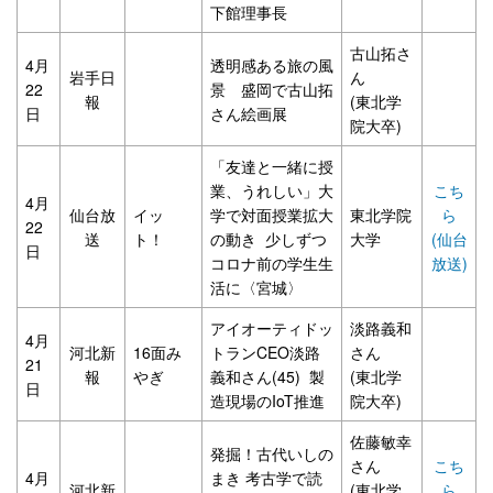
下館理事長
古山拓さ
4月
透明感ある旅の風
岩手日
ん
22
景 盛岡で古山拓
報
(東北学
日
さん絵画展
院大卒)
「友達と一緒に授
業、うれしい」大
こち
4月
仙台放
イッ
学で対面授業拡大
東北学院
ら
22
送
ト！
の動き 少しずつ
大学
(仙台
日
コロナ前の学生生
放送)
活に〈宮城〉
アイオーティドッ
淡路義和
4月
河北新
16面み
トランCEO淡路
さん
21
報
やぎ
義和さん(45) 製
(東北学
日
造現場のIoT推進
院大卒)
佐藤敏幸
発掘！古代いしの
さん
こち
4月
まき 考古学で読
河北新
(東北学
ら