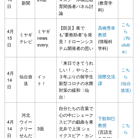
新聞
(教育学
日
育関係者パネル討
科)
論
こち
【防災】夜で
高橋秀幸
4月
ミヤギ
ら
ミヤギ
も”要救助者”を発
教授
15
news
（Yo
テレビ
見！ドローンシス
(情報科
日
every.
utub
テム開発者の思い
学科)
e）
「来日できてうれ
しい！」やっと…
こち
4月
仙台放
イッ
３年ぶりの留学生
国際交流
ら
14
送
ト！
新型コロナの水際
課
(仙台
日
対策の緩和〈仙
放送)
台〉
自分たちの言葉で
河北
心の中にシェーク
下館和巳
4月
ウイー
スピアの戯曲を東
教授
こち
14
クリー
3面
北弁で上演 シェ
(言語文
ら
日
せんだ
イクスピア・カン