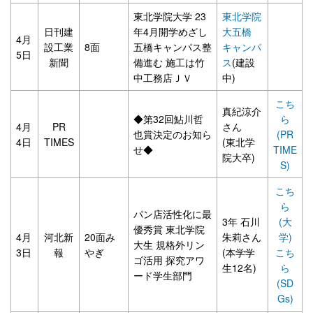
東北学院大学 23
東北学院
日刊建
年4月開学めざし
大五橋
4月
設工業
8面
五橋キャンパス整
キャンパ
5日
新聞
備進む 施工は竹
ス
(建設
中工務店ＪＶ
中)
こち
真紀涼介
◆第32回鮎川哲
ら
4月
PR
さん
也賞決定のお知ら
(PR
4日
TIMES
(東北学
せ◆
TIME
院大卒)
S)
こち
ら
パン店活性化に最
3年 石川
(大
優秀賞 東北学院
4月
河北新
20面み
朱莉さん
学)
大生 規格外リン
3日
報
やぎ
(本学学
こち
ゴ活用 探究アワ
生12名)
ら
ード学生部門
(SD
Gs)