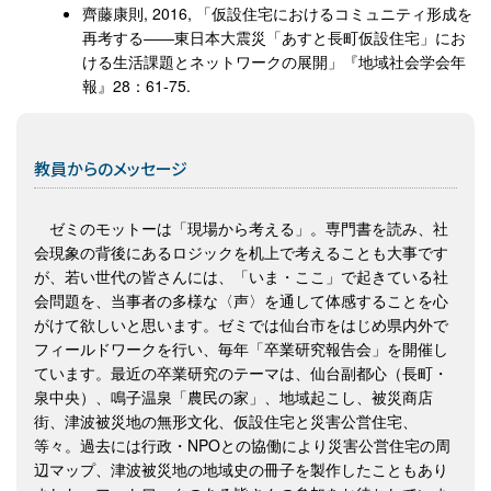
齊藤康則, 2016, 「仮設住宅におけるコミュニティ形成を
再考する――東日本大震災「あすと長町仮設住宅」にお
ける生活課題とネットワークの展開」『地域社会学会年
報』28：61-75.
教員からのメッセージ
ゼミのモットーは「現場から考える」。専門書を読み、社
会現象の背後にあるロジックを机上で考えることも大事です
が、若い世代の皆さんには、「いま・ここ」で起きている社
会問題を、当事者の多様な〈声〉を通して体感することを心
がけて欲しいと思います。ゼミでは仙台市をはじめ県内外で
フィールドワークを行い、毎年「卒業研究報告会」を開催し
ています。最近の卒業研究のテーマは、仙台副都心（長町・
泉中央）、鳴子温泉「農民の家」、地域起こし、被災商店
街、津波被災地の無形文化、仮設住宅と災害公営住宅、
等々。過去には行政・NPOとの協働により災害公営住宅の周
辺マップ、津波被災地の地域史の冊子を製作したこともあり