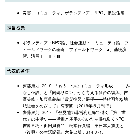
災害、コミュニティ、ボランティア、NPO、仮設住宅
担当授業
ボランティア・NPO論、社会運動・コミュニティ論、フ
ィールドワークの基礎、フィールドワークⅠa、基礎演
習、演習Ⅰ・Ⅱ・Ⅲ
代表的著作
齊藤康則, 2019, 「もう一つのコミュニティ形成――「み
なし仮設」と「同郷サロン」から考える仙台の復興」吉
野英岐・加藤眞義編『震災復興と展望――持続可能な地
域社会をめざして』有斐閣.（2019年５月刊行）
齊藤康則, 2017, 「被災地の非営利組織で働く「第二世
代」の生活史――活動と雇用のあいだを揺れ動くNPO」
吉原直樹・似田貝香門・松本行真編『東日本大震災と
〈復興〉の生活記録』六花出版，344-371.