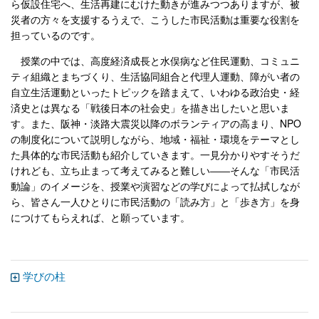
ら仮設住宅へ、生活再建にむけた動きが進みつつありますが、被
災者の方々を支援するうえで、こうした市民活動は重要な役割を
担っているのです。
授業の中では、高度経済成長と水俣病など住民運動、コミュニ
ティ組織とまちづくり、生活協同組合と代理人運動、障がい者の
自立生活運動といったトピックを踏まえて、いわゆる政治史・経
済史とは異なる「戦後日本の社会史」を描き出したいと思いま
す。また、阪神・淡路大震災以降のボランティアの高まり、NPO
の制度化について説明しながら、地域・福祉・環境をテーマとし
た具体的な市民活動も紹介していきます。一見分かりやすそうだ
けれども、立ち止まって考えてみると難しい――そんな「市民活
動論」のイメージを、授業や演習などの学びによって払拭しなが
ら、皆さん一人ひとりに市民活動の「読み方」と「歩き方」を身
につけてもらえれば、と願っています。
学びの柱