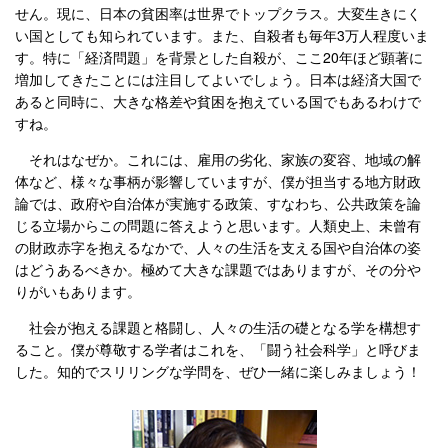
せん。現に、日本の貧困率は世界でトップクラス。大変生きにく
い国としても知られています。また、自殺者も毎年3万人程度いま
す。特に「経済問題」を背景とした自殺が、ここ20年ほど顕著に
増加してきたことには注目してよいでしょう。日本は経済大国で
あると同時に、大きな格差や貧困を抱えている国でもあるわけで
すね。
それはなぜか。これには、雇用の劣化、家族の変容、地域の解
体など、様々な事柄が影響していますが、僕が担当する地方財政
論では、政府や自治体が実施する政策、すなわち、公共政策を論
じる立場からこの問題に答えようと思います。人類史上、未曾有
の財政赤字を抱えるなかで、人々の生活を支える国や自治体の姿
はどうあるべきか。極めて大きな課題ではありますが、その分や
りがいもあります。
社会が抱える課題と格闘し、人々の生活の礎となる学を構想す
ること。僕が尊敬する学者はこれを、「闘う社会科学」と呼びま
した。知的でスリリングな学問を、ぜひ一緒に楽しみましょう！