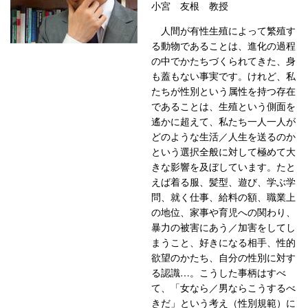
小宮 友根 教授
人間が有性生殖によって繁殖す
る動物であることは、進化の過程
の中でかたちづくられてきた、身
も蓋もない事実です。けれど、私
たちが性別という属性を持つ存在
であることは、生殖という側面を
遙かに超えて、私たち一人一人が
どのような生活／人生を送るのか
という選択全般に対して極めて大
きな影響を及ぼしています。たと
えば着る服、髪型、遊び、学ぶ学
問、就く仕事、給料の額、職業上
の地位、家事や育児への関わり、
暴力の被害にあう／加害をしてし
まうこと、好きになる相手、性的
欲望のかたち、自分の性別に対す
る認識…。こうした事柄はすべ
て、「女なら／男ならこうするべ
きだ」という考え（性別規範）に