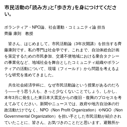
市民活動の「読み方」と「歩き方」を身につけてくださ
い。
ボランティア・NPO論、社会運動・コミュニティ論 担当
齊藤 康則 教授
皆さん、はじめまして。市民活動論（3年次開講）を担当する齊
藤康則です。私の専門は社会学です。これまで、自治体総合計画
を策定するための市民参加、交通不便地域における乗合タクシー
の事業化など、地域社会を舞台としたコミュニティ組織やボラン
ティアの活動について、現場（フィールド）から問題を考えるよ
うな研究を進めてきました。
共生社会経済学科に、なぜ市民活動論という授業があるのだろ
う――そう思う人も、きっと少なくないことでしょう。しかし、
本年3月に発生した東日本大震災からの復旧・復興のプロセスを考
えてみてください。新聞やニュースでは、政府や地方自治体の行
政活動だけでなく、NPO（Non Profit Organization）やNGO（Non
Governmental Organization）を担い手とした市民活動が紹介され
ていたことに、皆さん、お気づきのことだと思います。避難所か