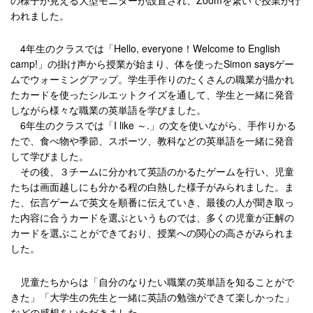
の様子が見える大型モニターが設置され、Zoomを繋いで授業が行
われました。
4年生のクラスでは「Hello, everyone！Welcome to English
camp!」の掛け声から授業が始まり、体を使ったSimon saysゲー
ムでウォーミングアップ。学生手作りのたくさんの職業が描かれ
たカードを使ったシルエットクイズを通して、学生と一緒に発音
しながら様々な職業の英単語を学びました。
6年生のクラスでは「I like ～.」の文を使いながら、手作りかる
たで、食べ物や季節、スポーツ、教科などの英単語を一緒に発音
して学びました。
その後、３チームに分かれて英語のかるたゲームを行い、児童
たちは画面越しにも分かる程の白熱した様子がみられました。ま
た、伝言ゲームで英文を順番に伝えていき、最後の人が聞き取っ
た内容に合うカードを選ぶというものでは、多くの児童が正解の
カードを選ぶことができており、授業への関心の高さがみられま
した。
児童たちからは「自分のなりたい職業の英単語を知ることがで
きた」「大学生の先生と一緒に英語の勉強ができて楽しかった」
などの感想をいただきました。