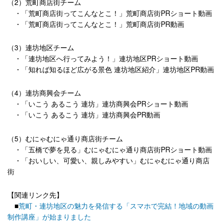
（2）荒町商店街チーム
・「荒町商店街ってこんなとこ！」荒町商店街PRショート動画
・「荒町商店街ってこんなとこ！」荒町商店街PR動画
（3）連坊地区チーム
・「連坊地区へ行ってみよう！」連坊地区PRショート動画
・「知れば知るほど広がる景色 連坊地区紹介」連坊地区PR動画
（4）連坊商興会チーム
・「いこう あるこう 連坊」連坊商興会PRショート動画
・「いこう あるこう 連坊」連坊商興会PR動画
（5）むにゃむにゃ通り商店街チーム
・「五橋で夢を見る」むにゃむにゃ通り商店街PRショート動画
・「おいしい、可愛い、親しみやすい」むにゃむにゃ通り商店
街
【関連リンク先】
■
荒町・連坊地区の魅力を発信する「スマホで完結！地域の動画
制作講座」が始まりました