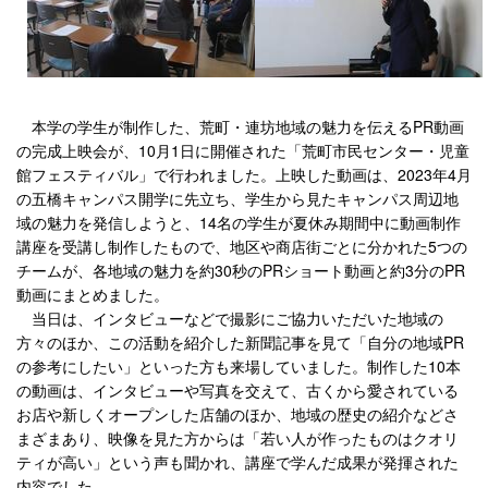
本学の学生が制作した、荒町・連坊地域の魅力を伝えるPR動画
の完成上映会が、10月1日に開催された「荒町市民センター・児童
館フェスティバル」で行われました。上映した動画は、2023年4月
の五橋キャンパス
開学に先立ち、学生から見たキャンパス
周辺地
域の魅力を発信しようと、14名の学生が夏休み期間中に動画制作
講座を受講し制作したもので、地区や商店街ごとに分かれた5つの
チームが、各地域の魅力を約30秒のPRショート動画と約3分のPR
動画にまとめました。
当日は、インタビューなどで撮影にご協力いただいた地域の
方々のほか、この活動を紹介した新聞記事を見て「自分の地域PR
の参考にしたい」といった方も来場していました。制作した10本
の動画は、インタビューや写真を交えて、古くから愛されている
お店や新しくオープンした店舗のほか、地域の歴史の紹介などさ
まざまあり、映像を見た方からは「若い人が作ったものはクオリ
ティが高い」という声も聞かれ、講座で学んだ成果が発揮された
内容でした。